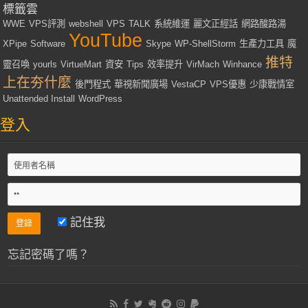
標籤雲
WWE
VPS評測
webshell
VPS
TALK
系統維運
麗文正經話
網路酸路湯
YouTube
XPipe
Software
Skype
WP-ShellStorm
生產力工具
魔
推特
靈召喚
yourls
VirtueMart
資安
Tips
效率提升
VirMach
Winhance
上在夯什麼
後門程式
華視新聞廣場
VestaCP
VPS優惠
少康戰情室
Unattended Install
WordPress
登入
記住我
忘記密碼了嗎？