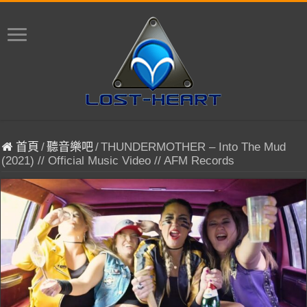
首頁
/
聽音樂吧
/
THUNDERMOTHER – Into The Mud
(2021) // Official Music Video // AFM Records