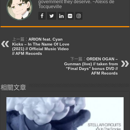
government they deserve. ~Alexis de
Tocqueville
上一篇：
ARION feat. Cyan
Kicks – In The Name Of Love
(2021) // Official Music Video
// AFM Records
下一篇：
ORDEN OGAN –
Gunman (live) // taken from
“Final Days” bonus DVD //
AFM Records
相關文章