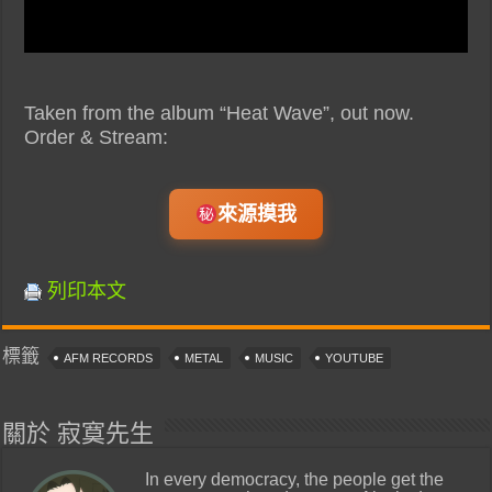
Taken from the album “Heat Wave”, out now.
Order & Stream:
來源摸我
列印本文
標籤
AFM RECORDS
METAL
MUSIC
YOUTUBE
關於 寂寞先生
In every democracy, the people get the