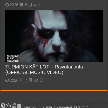
2026 年 8 月 4 日
TURMION KÄTILÖT – Raivotarjonta
(OFFICIAL MUSIC VIDEO)
2026 年 7 月 30 日
發佈留言