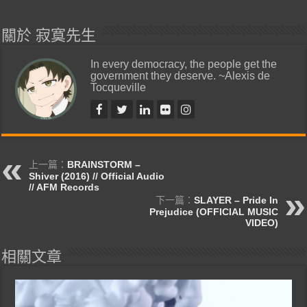
關於 寂寞先生
In every democracy, the people get the
government they deserve. ~Alexis de
Tocqueville
上一篇：
BRAINSTORM –
Shiver (2016) // Official Audio
// AFM Records
下一篇：
SLAYER – Pride In
Prejudice (OFFICIAL MUSIC
VIDEO)
相關文章