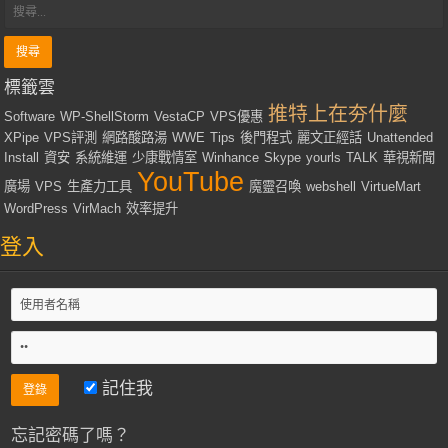
標籤雲
推特上在夯什麼
Software
WP-ShellStorm
VestaCP
VPS優惠
XPipe
VPS評測
網路酸路湯
WWE
Tips
後門程式
麗文正經話
Unattended
Install
資安
系統維運
少康戰情室
Winhance
Skype
yourls
TALK
華視新聞
YouTube
廣場
VPS
生產力工具
魔靈召喚
webshell
VirtueMart
WordPress
VirMach
效率提升
登入
記住我
忘記密碼了嗎？