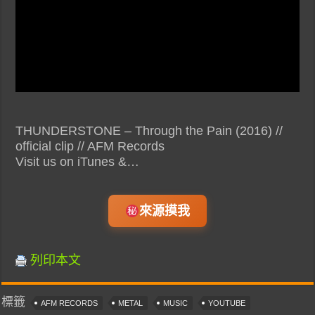
THUNDERSTONE – Through the Pain (2016) //
official clip // AFM Records
Visit us on iTunes &…
來源摸我
列印本文
標籤
AFM RECORDS
METAL
MUSIC
YOUTUBE