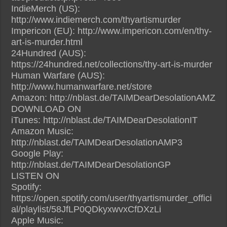
IndieMerch (US):
http://www.indiemerch.com/thyartismurder
Impericon (EU): http://www.impericon.com/en/thy-
art-is-murder.html
24Hundred (AUS):
https://24hundred.net/collections/thy-art-is-murder
Human Warfare (AUS):
http://www.humanwarfare.net/store
Amazon: http://nblast.de/TAIMDearDesolationAMZ
DOWNLOAD ON
iTunes: http://nblast.de/TAIMDearDesolationIT
Amazon Music:
http://nblast.de/TAIMDearDesolationAMP3
Google Play:
http://nblast.de/TAIMDearDesolationGP
LISTEN ON
Spotify:
https://open.spotify.com/user/thyartismurder_offici
al/playlist/58JfLP0QDkyxwvxCfDXzLi
Apple Music: