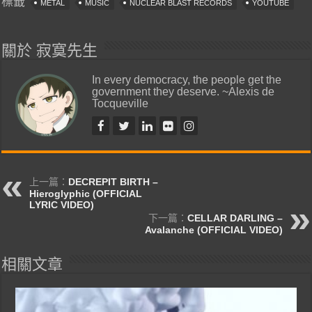
標籤
METAL
MUSIC
NUCLEAR BLAST RECORDS
YOUTUBE
關於 寂寞先生
In every democracy, the people get the
government they deserve. ~Alexis de
Tocqueville
上一篇：
DECREPIT BIRTH –
Hieroglyphic (OFFICIAL
LYRIC VIDEO)
下一篇：
CELLAR DARLING –
Avalanche (OFFICIAL VIDEO)
相關文章