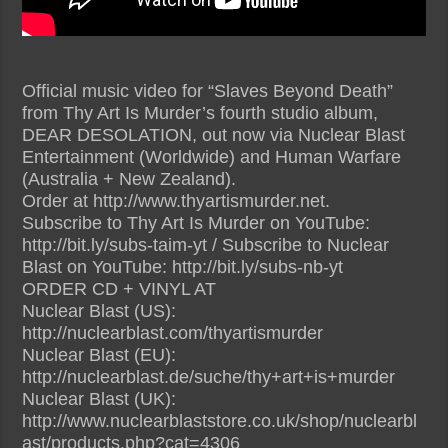
Official music video for “Slaves Beyond Death”
from Thy Art Is Murder’s fourth studio album,
DEAR DESOLATION, out now via Nuclear Blast
Entertainment (Worldwide) and Human Warfare
(Australia + New Zealand).
Order at http://www.thyartismurder.net.
Subscribe to Thy Art Is Murder on YouTube:
http://bit.ly/subs-taim-yt / Subscribe to Nuclear
Blast on YouTube: http://bit.ly/subs-nb-yt
ORDER CD + VINYL AT
Nuclear Blast (US):
http://nuclearblast.com/thyartismurder
Nuclear Blast (EU):
http://nuclearblast.de/suche/thy+art+is+murder
Nuclear Blast (UK):
http://www.nuclearblaststore.co.uk/shop/nuclearbl
ast/products.php?cat=4306