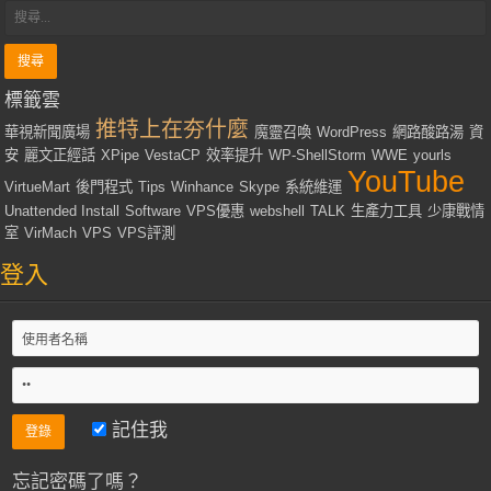
標籤雲
推特上在夯什麼
華視新聞廣場
魔靈召喚
WordPress
網路酸路湯
資
安
麗文正經話
XPipe
VestaCP
效率提升
WP-ShellStorm
WWE
yourls
YouTube
VirtueMart
後門程式
Tips
Winhance
Skype
系統維運
Unattended Install
Software
VPS優惠
webshell
TALK
生產力工具
少康戰情
室
VirMach
VPS
VPS評測
登入
記住我
忘記密碼了嗎？