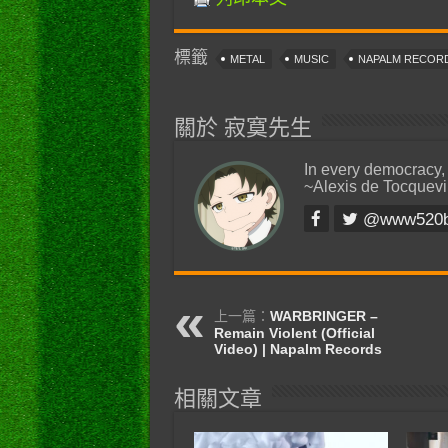
標籤
METAL
MUSIC
NAPALM RECOR
關於 寂寞先生
In every democracy,
~Alexis de Tocquevi
@www520
上一篇：
WARBRINGER –
Remain Violent (Official
Video) | Napalm Records
相關文章