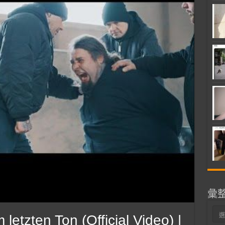
彙
彙
etzten Ton (Official Video) |
整