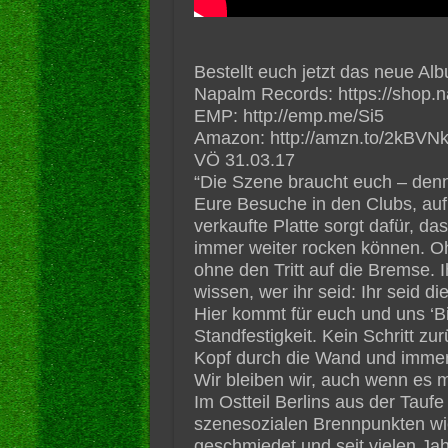
Bestellt euch jetzt das neue Al
Napalm Records: https://shop.
EMP: http://emp.me/Si5
Amazon: http://amzn.to/2kBVN
VÖ 31.03.17
“Die Szene braucht euch – denn
Eure Besuche in den Clubs, auf
verkaufte Platte sorgt dafür, das
immer weiter rocken können. 
ohne den Tritt auf die Bremse. I
wissen, wer ihr seid: Ihr seid d
Hier kommt für euch und uns ‘Bi
Standfestigkeit. Kein Schritt z
Kopf durch die Wand und immer 
Wir bleiben wir, auch wenn es 
Im Ostteil Berlins aus der Tauf
szenesozialen Brennpunkten wie
geschmiedet und seit vielen Jahr