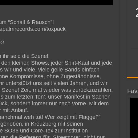
bum “Schall & Rausch”!
napalmrecords.com/toxpack
kG
 ihr seid die Szene!
 den kleinen Shows, jeder Shirt-Kauf und jede
s wir und viele, viele geile Bands einfach
Ohne Kompromisse, ohne Zugeständnisse,
hr unterstützt uns seit vielen Jahren, und wir
ie Szene! Zeit, mal wieder was zurückzuzahlen:
Fav
s zum letzten Ton’, unser Manifest in Sachen
urück, sondern immer nur nach vorne. Mit dem
mit Anlauf.
manchmal weh tut! Wer zeigt mit Flagge?”
e gehoben, in Kreuzberg mit seinen
 SO36 und Core-Tex zur Institution
en die Referenz für „Streetcore“, nicht nur