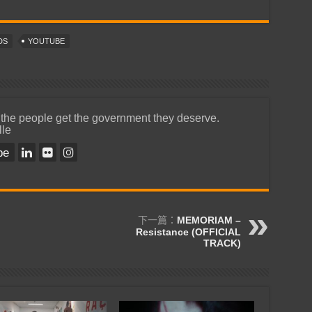
DS
YOUTUBE
 the people get the government they deserve.
lle
be
下一篇：
MEMORIAM –
Resistance (OFFICIAL
TRACK)