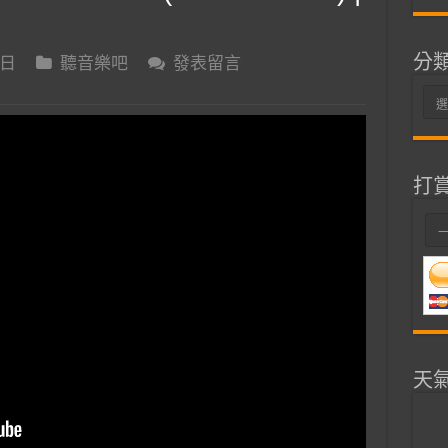
分
 日
聽音樂吧
發表留言
分
類
打
天