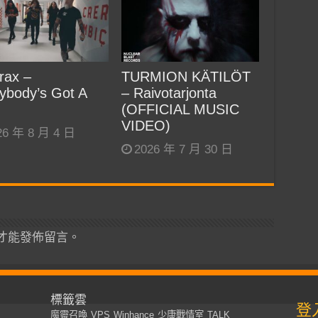
rax –
TURMION KÄTILÖT
ybody’s Got A
– Raivotarjonta
(OFFICIAL MUSIC
VIDEO)
26 年 8 月 4 日
2026 年 7 月 30 日
才能發佈留言。
標籤雲
登
魔靈召喚
VPS
Winhance
少康戰情室
TALK