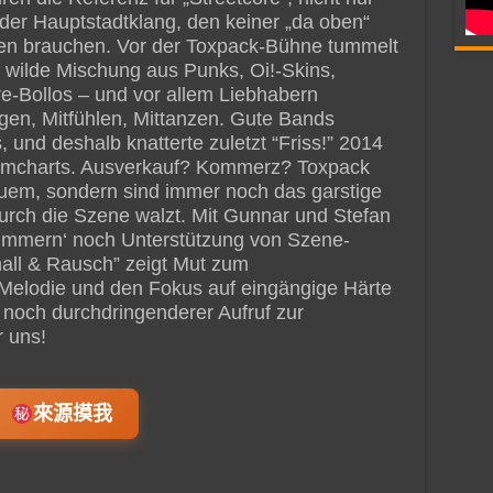
er Hauptstadtklang, den keiner „da oben“
unten brauchen. Vor der Toxpack-Bühne tummelt
e wilde Mischung aus Punks, Oi!-Skins,
e-Bollos – und vor allem Liebhabern
gen, Mitfühlen, Mittanzen. Gute Bands
 und deshalb knatterte zuletzt “Friss!” 2014
bumcharts. Ausverkauf? Kommerz? Toxpack
uem, sondern sind immer noch das garstige
rch die Szene walzt. Mit Gunnar und Stefan
Trümmern‘ noch Unterstützung von Szene-
all & Rausch” zeigt Mut zum
 Melodie und den Fokus auf eingängige Härte
 noch durchdringenderer Aufruf zur
r uns!
來源摸我