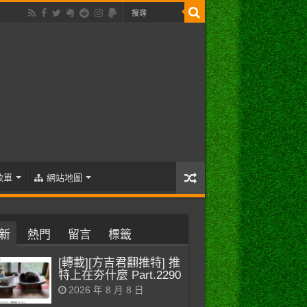
歌單
網站地圖
新
熱門
留言
標籤
[轉載][方吉君翻推特] 推
特上在夯什麼 Part.2290
2026 年 8 月 8 日