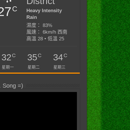
District
27
C
Heavy Intensity
Rain
濕度： 83%
風速： 6km/h 西南
高溫 28 • 低溫 25
C
C
C
32
35
34
星期一
星期二
星期三
. Song =)