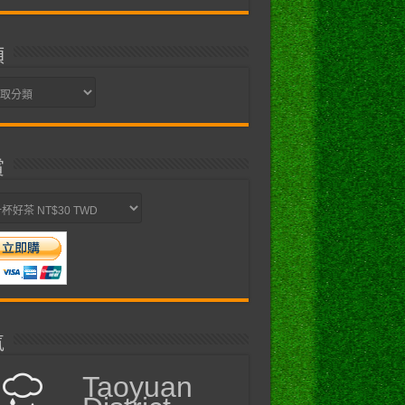
類
賞
氣
Taoyuan