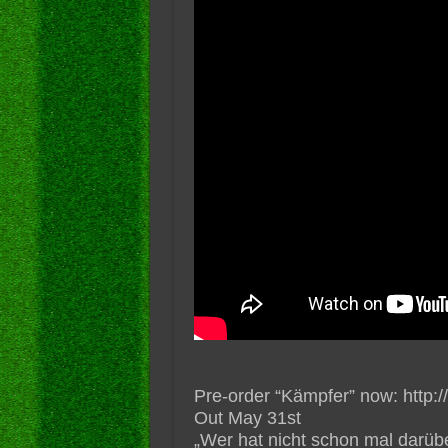
Pre-order “Kämpfer” now: http:/
Out May 31st
„Wer hat nicht schon mal darüb