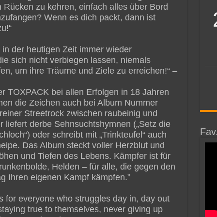
 Rücken zu kehren, einfach alles über Bord
zufangen? Wenn es dich packt, dann ist
u!“
ch in der heutigen Zeit immer wieder
ie sich nicht verbiegen lassen, niemals
en, um ihre Träume und Ziele zu erreichen!“ –
er TOXPACK bei allen Erfolgen in 18 Jahren
ehen die Zeichen auch bei Album Nummer
reiner Streetrock zwischen raubeinig und
r liefert derbe Sehnsuchtshymnen („Setz die
Fav
chloch“) oder schreibt mit „Trinkteufel“ auch
eipe. Das Album steckt voller Herzblut und
 Höhen und Tiefen des Lebens. Kämpfer ist für
Trunkenbolde, Helden – für alle, die gegen den
g Ihren eigenen Kampf kämpfen.”
s for everyone who struggles day in, day out
taying true to themselves, never giving up