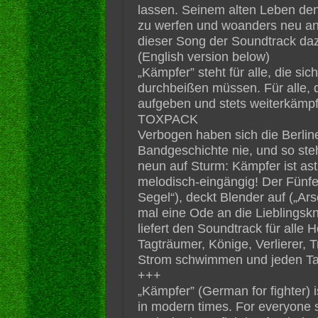
lassen. Seinem alten Leben den
zu werfen und woanders neu an
dieser Song der Soundtrack daz
(English version below)
„Kämpfer” steht für alle, die si
durchbeißen müssen. Für alle, d
aufgeben und stets weiterkämpf
TOXPACK
Verbogen haben sich die Berlin
Bandgeschichte nie, und so st
neun auf Sturm: Kämpfer ist ast
melodisch-eingängig! Der Fünfe
Segel“), deckt Blender auf („Ars
mal eine Ode an die Lieblingskn
liefert den Soundtrack für alle
Tagträumer, Könige, Verlierer, 
Strom schwimmen und jeden Ta
+++
„Kämpfer” (German for fighter) i
in modern times. For everyone s