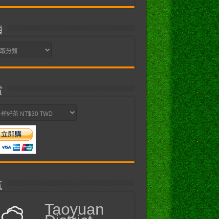
類
賞
氣
Taoyuan