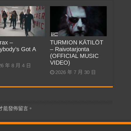
rax –
TURMION KÄTILÖT
ybody’s Got A
– Raivotarjonta
(OFFICIAL MUSIC
VIDEO)
26 年 8 月 4 日
2026 年 7 月 30 日
才能發佈留言。