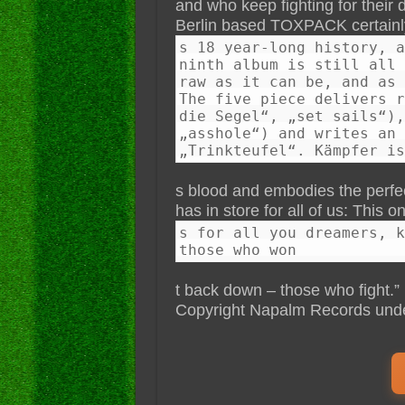
and who keep fighting for thei
Berlin based TOXPACK certainly
s 18 year-long history, a
ninth album is still all 
raw as it can be, and as 
The five piece delivers r
die Segel“, „set sails“),
„asshole“) and writes an 
„Trinkteufel“. Kämpfer is
s blood and embodies the perfect
has in store for all of us: This o
s for all you dreamers, k
those who won
t back down – those who fight.”
Copyright Napalm Records und