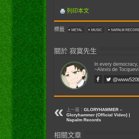
列印本文
標籤
METAL
MUSIC
NAPALM RECOR
關於 寂寞先生
In every democracy,
~Alexis de Tocquevi
@www520
上一篇：
GLORYHAMMER –
Gloryhammer (Official Video) |
Napalm Records
相關文章