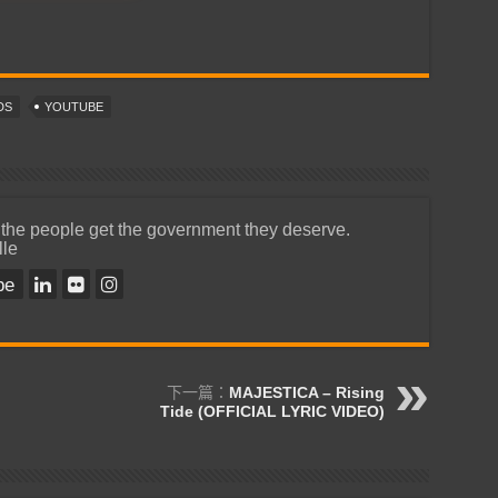
DS
YOUTUBE
 the people get the government they deserve.
lle
be
下一篇：
MAJESTICA – Rising
Tide (OFFICIAL LYRIC VIDEO)