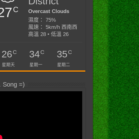
District
27
C
Overcast Clouds
濕度： 75%
風速： 5km/h 西南西
高溫 28 • 低溫 26
C
C
C
26
34
35
星期天
星期一
星期二
. Song =)