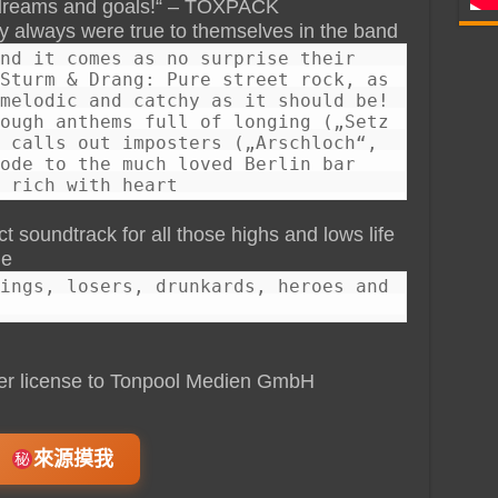
r dreams and goals!“ – TOXPACK
 always were true to themselves in the band
nd it comes as no surprise their
Sturm & Drang: Pure street rock, as
melodic and catchy as it should be!
ough anthems full of longing („Setz
 calls out imposters („Arschloch“,
ode to the much loved Berlin bar
 rich with heart
 soundtrack for all those highs and lows life
ne
ings, losers, drunkards, heroes and
er license to Tonpool Medien GmbH
來源摸我