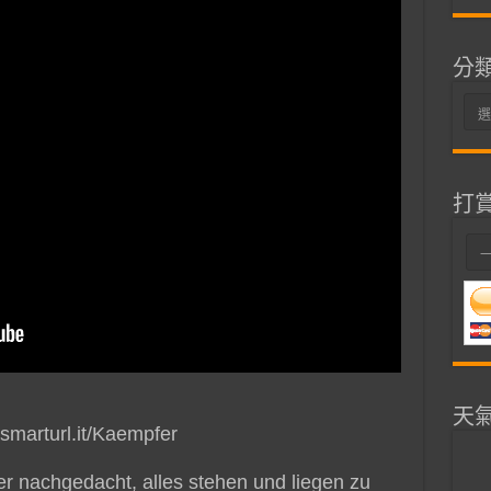
分
分
類
打
天
/smarturl.it/Kaempfer
er nachgedacht, alles stehen und liegen zu