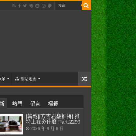
歌單
網站地圖
新
熱門
留言
標籤
[轉載][方吉君翻推特] 推
特上在夯什麼 Part.2290
2026 年 8 月 8 日