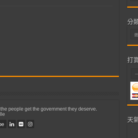
整
分
分
類
打
 the people get the government they deserve.
lle
天
be