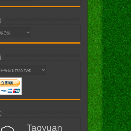
類
賞
氣
Taoyuan