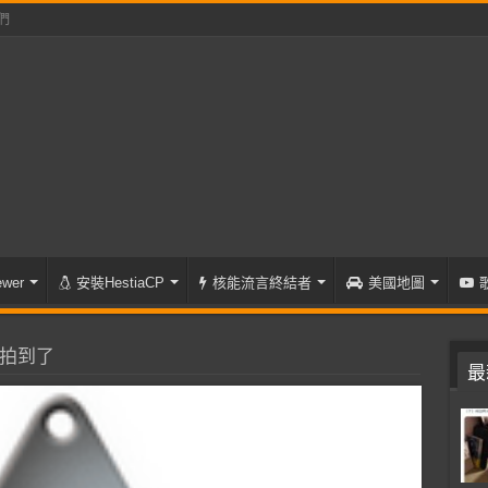
們
wer
安裝HestiaCP
核能流言終結者
美國地圖
被拍到了
最