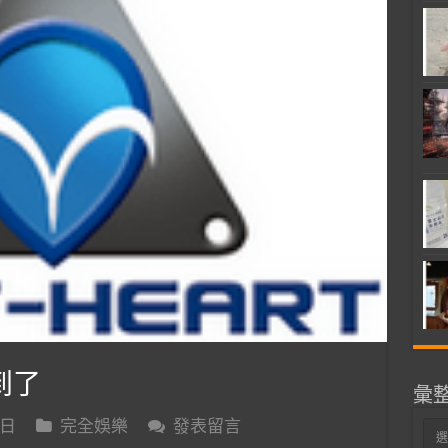
到了
彙
 日
完全娛樂
發表留言
彙