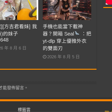
載][方吉君看妹] 我
手機也能當下載神
特)的妹子
器？開箱 Seal
：把
.648
yt-dlp 穿上優雅外衣
的雙面刃
26 年 8 月 6 日
2026 年 8 月 5 日
才能發佈留言。
標籤雲