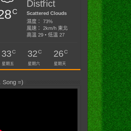
District
28
C
Scattered Clouds
濕度： 73%
風速： 2km/h 東北
高溫 29 • 低溫 27
C
C
C
33
32
26
星期五
星期六
星期天
. Song =)