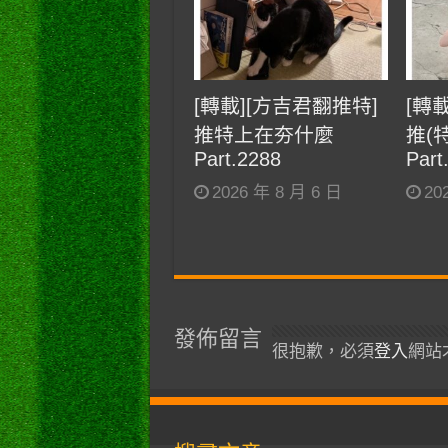
[轉載][方吉君翻推特]
[轉
推特上在夯什麼
推(
Part.2288
Part
2026 年 8 月 6 日
20
發佈留言
很抱歉，必須
登入
網站