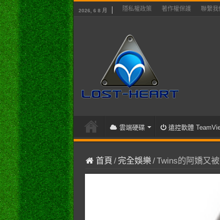
隱私權政策
著作權保護
聯繫我
2026, 6 8 月
雲端硬碟
遠控軟體 TeamVie
首頁
/
完全娛樂
/
Twins的阿嬌又