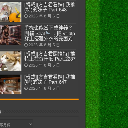
[轉載][方吉君看妹] 我推
(特)的妹子 Part.648
2026 年 8 月 6 日
手機也能當下載神器？
開箱 Seal
：把 yt-dlp
穿上優雅外衣的雙面刃
2026 年 8 月 5 日
[轉載][方吉君翻推特] 推
特上在夯什麼 Part.2287
2026 年 8 月 5 日
[轉載][方吉君看妹] 我推
(特)的妹子 Part.647
2026 年 8 月 5 日
整