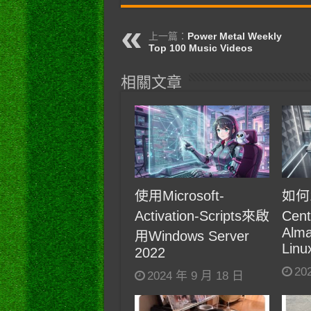
上一篇：
Power Metal Weekly
Top 100 Music Videos
相關文章
使用Microsoft-
如何
Activation-Scripts來啟
Cen
Alma
用Windows Server
Linu
2022
20
2024 年 9 月 18 日