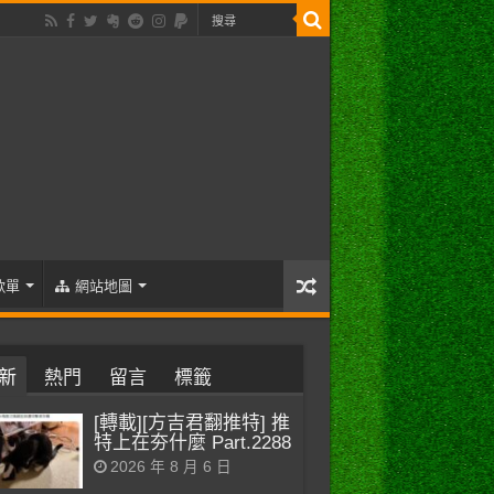
歌單
網站地圖
新
熱門
留言
標籤
[轉載][方吉君翻推特] 推
特上在夯什麼 Part.2288
2026 年 8 月 6 日