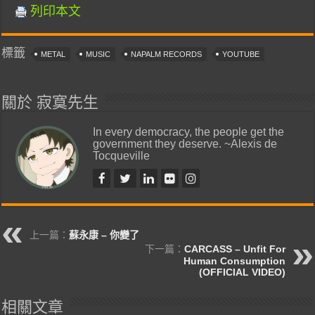
列印本文
標籤
METAL
MUSIC
NAPALM RECORDS
YOUTUBE
關於 寂寞先生
In every democracy, the people get the
government they deserve. ~Alexis de
Tocqueville
上一篇：
蘇永康 – 你變了
下一篇：
CARCASS – Unfit For
Human Consumption
(OFFICIAL VIDEO)
相關文章