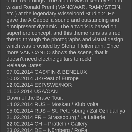
drum recordings. The album was mixed by sound
wizard Ronald Prent (MANOWAR, RAMMSTEIN,
etc.) at the legendary Wisseloord Studio 2. He
gave the A Cappella sound and outstanding and
omnipresent dynamic. The artwork is based on
superhero concept, and this theme runs as a red
thread through the photographs and visual design
which was provided by Stefan Heilemann. Once
more VAN CANTO shows the scene, that it
doesn’t need electric guitars to rock!
Release Dates:
07.02.2014 GAS/FIN & BENELUX
10.02.2014 UK/Rest of Europe
12.02.2014 ESP/SWE/NOR
11.02.2014 USA/CAN
Dawn of the Brave Tour:
14.02.2014 RUS – Moskau / Klub Volta
15.02.2014 RUS – St. Petersburg / Zal Ozhidaniya
21.02.2014 FR – Strassbourg / La Laiterie
22.02.2014 CH – Pratteln / Gallery
23.02.2014 DE – Nürnberg / RoFa