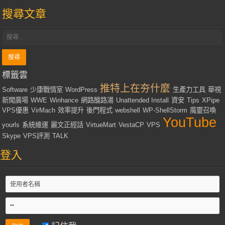
搜尋文章
標籤雲
推特上在夯什麼
Software
少康戰情室
WordPress
生產力工具
華視
新聞廣場
WWE
Winhance
網路酸路湯
Unattended Install
資安
Tips
XPipe
VPS優惠
VirMach
效率提升
後門程式
webshell
WP-ShellStorm
魔靈召喚
YouTube
yourls
系統維運
麗文正經話
VirtueMart
VestaCP
VPS
Skype
VPS評測
TALK
登入