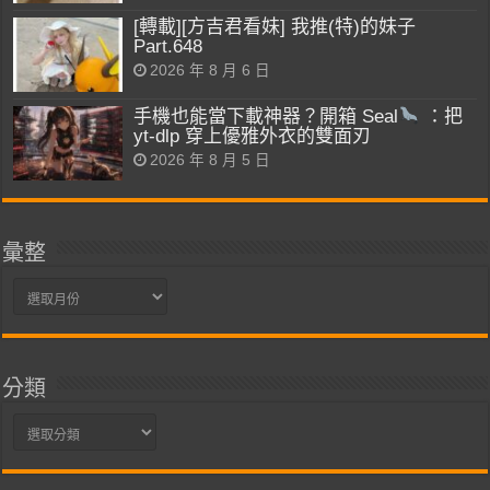
[轉載][方吉君看妹] 我推(特)的妹子
Part.648
2026 年 8 月 6 日
手機也能當下載神器？開箱 Seal
：把
yt-dlp 穿上優雅外衣的雙面刃
2026 年 8 月 5 日
彙整
彙
整
分類
分
類