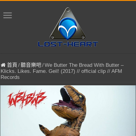
首頁
/
聽音樂吧
/
We Butter The Bread With Butter –
Klicks. Likes. Fame. Geil! (2017) // official clip // AFM
Records