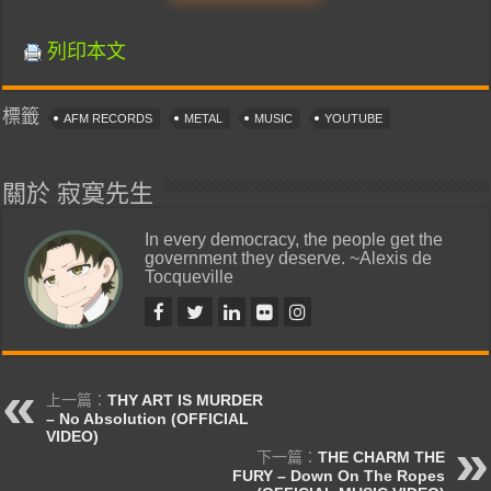
列印本文
標籤
AFM RECORDS
METAL
MUSIC
YOUTUBE
關於 寂寞先生
In every democracy, the people get the
government they deserve. ~Alexis de
Tocqueville
上一篇：
THY ART IS MURDER
– No Absolution (OFFICIAL
VIDEO)
下一篇：
THE CHARM THE
FURY – Down On The Ropes