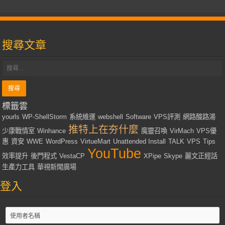
搜尋文章
標籤雲
yourls
WP-ShellStorm
系統維運
webshell
Software
VPS評測
網路酸路湯
推特上在夯什麼
少康戰情室
Winhance
魔靈召喚
VirMach
VPS優
惠
資安
WWE
WordPress
VirtueMart
Unattended Install
TALK
VPS
Tips
YouTube
效率提升
後門程式
VestaCP
XPipe
Skype
麗文正經話
生產力工具
華視新聞廣場
登入