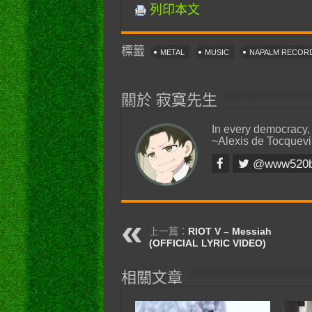
列印本文
標籤
METAL
MUSIC
NAPALM RECOR
關於 寂寞先生
In every democracy,
~Alexis de Tocquevi
@www520
上一篇：
RIOT V – Messiah
(OFFICIAL LYRIC VIDEO)
相關文章