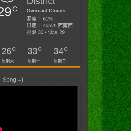
District
29
C
Overcast Clouds
濕度： 61%
風速： 4km/h 西南西
高溫 30 • 低溫 29
C
C
C
26
33
34
星期天
星期一
星期二
. Song =)