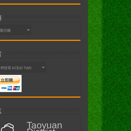
類
賞
氣
Taoyuan