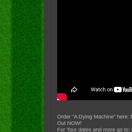
Order “A Dying Machine” here: h
Out NOW!
For Tour dates and more go to: