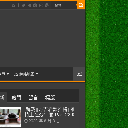
歌單
網站地圖
新
熱門
留言
標籤
[轉載][方吉君翻推特] 推
特上在夯什麼 Part.2290
2026 年 8 月 8 日