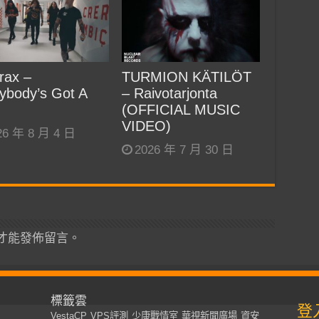
rax –
TURMION KÄTILÖT
ybody’s Got A
– Raivotarjonta
(OFFICIAL MUSIC
VIDEO)
26 年 8 月 4 日
2026 年 7 月 30 日
才能發佈留言。
標籤雲
登
VestaCP
VPS評測
少康戰情室
華視新聞廣場
資安