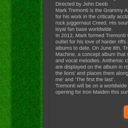
Directed by John Deeb
Mark Tremonti is the Grammy Aw
for his work in the critically ac
rock juggernaut Creed. His sou
loyal fan base worldwide.
In 2012, Mark formed Tremonti 
outlet for his love of harder rif
albums to date. On June 8th, Tr
Machine, a concept album that 
and vocal melodies. Anthemic cho
are displayed on the album in r
the lions’ and places them along
me’ and ‘The first the last’.
Tremonti will be on a worldwide
opening for Iron Maiden this s