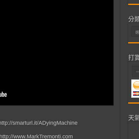
分
分
類
打
天
ttp://smarturl.it/ADyingMachine
 http://www.MarkTremonti.com