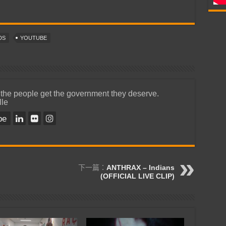
DS
YOUTUBE
 the people get the government they deserve.
lle
be
下一篇：
ANTHRAX – Indians
(OFFICIAL LIVE CLIP)