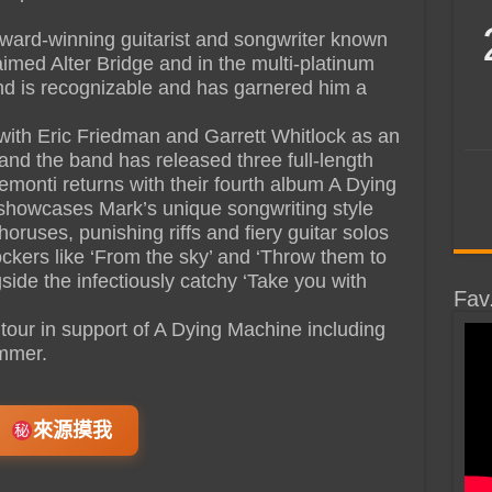
ard-winning guitarist and songwriter known
claimed Alter Bridge and in the multi-platinum
nd is recognizable and has garnered him a
with Eric Friedman and Garrett Whitlock as an
fs and the band has released three full-length
emonti returns with their fourth album A Dying
showcases Mark’s unique songwriting style
ruses, punishing riffs and fiery guitar solos
ockers like ‘From the sky’ and ‘Throw them to
side the infectiously catchy ‘Take you with
Fav
 tour in support of A Dying Machine including
ummer.
來源摸我