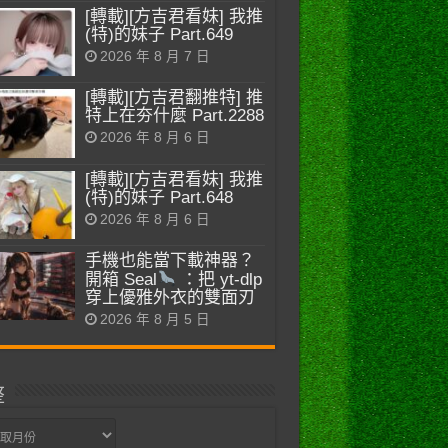
[轉載][方吉君看妹] 我推
(特)的妹子 Part.649
2026 年 8 月 7 日
[轉載][方吉君翻推特] 推
特上在夯什麼 Part.2288
2026 年 8 月 6 日
[轉載][方吉君看妹] 我推
(特)的妹子 Part.648
2026 年 8 月 6 日
手機也能當下載神器？
開箱 Seal
：把 yt-dlp
穿上優雅外衣的雙面刃
2026 年 8 月 5 日
整