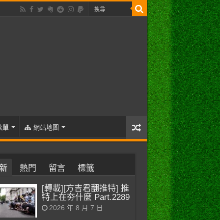
歌單
網站地圖
新
熱門
留言
標籤
[轉載][方吉君翻推特] 推
特上在夯什麼 Part.2289
2026 年 8 月 7 日