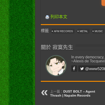
列印本文
標籤
AFM RECORDS
METAL
MUSIC
關於 寂寞先生
In every democracy,
~Alexis de Tocquevi
@www520
上一篇：
DUST BOLT – Agent
Thrash | Napalm Records