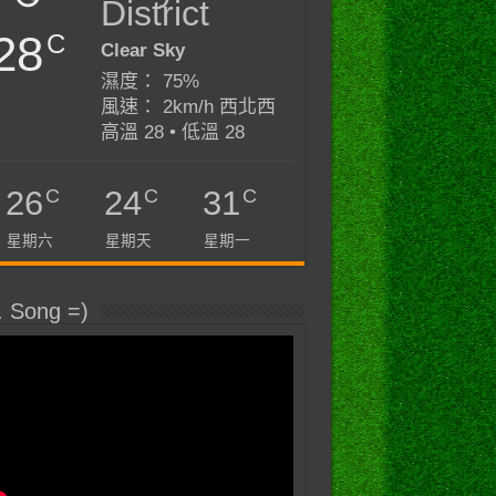
District
28
C
Clear Sky
濕度： 75%
風速： 2km/h 西北西
高溫 28 • 低溫 28
C
C
C
26
24
31
星期六
星期天
星期一
. Song =)