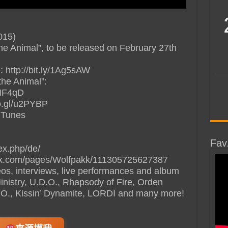
015)
he Animal”, to be released on February 27th
 http://bit.ly/1Ag5sAW
the Animal”:
QMF4qD
o.gl/u2PYBP
_iTunes
Fav
ex.php/de/
ok.com/pages/Wolfpakk/111305725627387
deos, interviews, live performances and album
Ministry, U.D.O., Rhapsody of Fire, Orden
B.O., Kissin’ Dynamite, LORDI and many more!