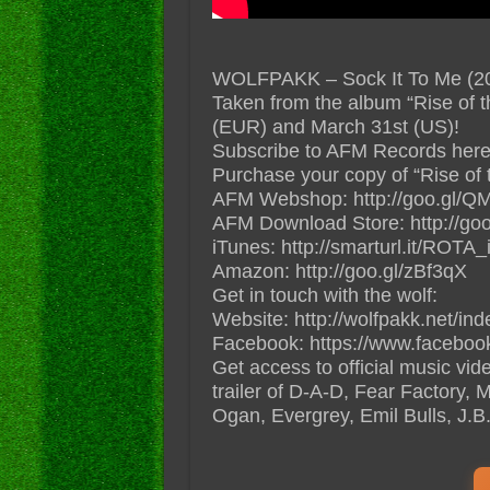
WOLFPAKK – Sock It To Me (2
Taken from the album “Rise of t
(EUR) and March 31st (US)!
Subscribe to AFM Records here:
Purchase your copy of “Rise of 
AFM Webshop: http://goo.gl/
AFM Download Store: http://go
iTunes: http://smarturl.it/ROTA
Amazon: http://goo.gl/zBf3qX
Get in touch with the wolf:
Website: http://wolfpakk.net/ind
Facebook: https://www.facebo
Get access to official music vi
trailer of D-A-D, Fear Factory, 
Ogan, Evergrey, Emil Bulls, J.