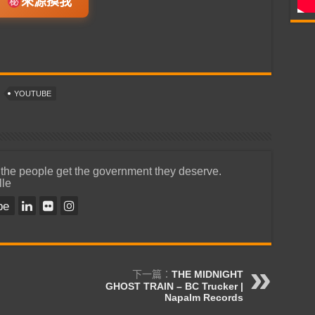
來源摸我
YOUTUBE
 the people get the government they deserve.
lle
be
下一篇：
THE MIDNIGHT
GHOST TRAIN – BC Trucker |
Napalm Records