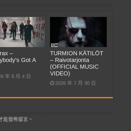
rax –
TURMION KÄTILÖT
ybody’s Got A
– Raivotarjonta
(OFFICIAL MUSIC
VIDEO)
26 年 8 月 4 日
2026 年 7 月 30 日
才能發佈留言。