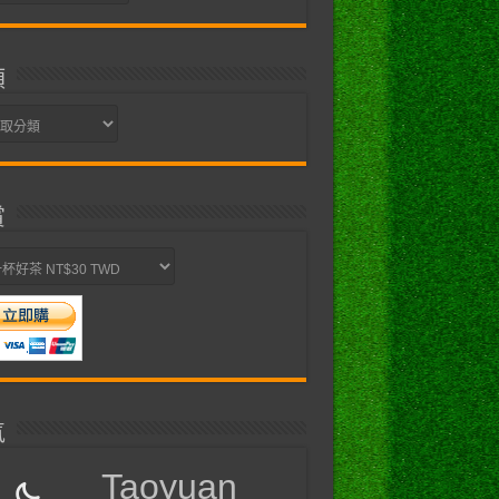
類
賞
氣
Taoyuan