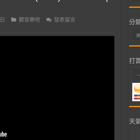
整
 日
聽音樂吧
發表留言
分
分
類
打
天