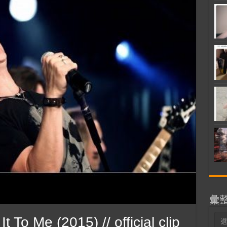
彙
彙
o Me (2015) // official clip