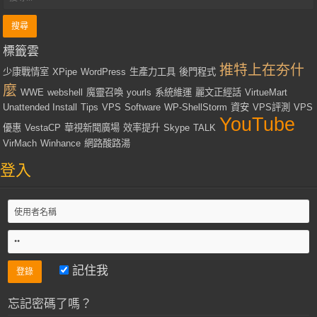
標籤雲
推特上在夯什
少康戰情室
XPipe
WordPress
生產力工具
後門程式
麼
WWE
webshell
魔靈召喚
yourls
系統維運
麗文正經話
VirtueMart
Unattended Install
Tips
VPS
Software
WP-ShellStorm
資安
VPS評測
VPS
YouTube
優惠
VestaCP
華視新聞廣場
效率提升
Skype
TALK
VirMach
Winhance
網路酸路湯
登入
記住我
忘記密碼了嗎？