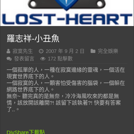
羅志祥-小丑魚
寂寞先生
2007 年 9 月 2 日
完全娛樂
發表留言
172 點擊數
一個孤單的人，一種在寂寞邊緣的靈魂，一個活在
現實世界底下的人。
一個寂寞的人，一顆害怕受傷害的腦袋，一個躲在
網路世界底下的人。
無奈~ 聽完真的是無奈，冷冷海風吹來的都是無
情，該放開該離開?! 該留下該執著?! 快要有答案
了..。
DivShare下載點