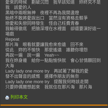
愛來的時候 劃破沉悶 我早該知道 妳終究不是
我 該愛的人
黑暗中兩眼無神 夜裡不再為我開盞燈
始終不敢將愛說出口 當然沒有資格去競爭
戀愛和失戀同時發生 怪自己枉費青春
我輸得徹底 把臉深埋在水裡面 卻還要演好這一
場戲
Repeat
那片海 眼看就要讓我愈來愈遠 回不來
從此 妳的不愉快 那麼遙遠 誰聽你埋怨
再說一遍 說一遍 Yeah~~
我在妳身邊 給你一點點愉快就 會心甘情願回到
大海
Lady lady one more try 再試著了解我的愛
發不出聲音的感慨 選擇作朋友的無奈
Lady lady one more try 提醒我何時該走開
只要妳偶爾想起來 我就住在那片海 那片海
列印本文