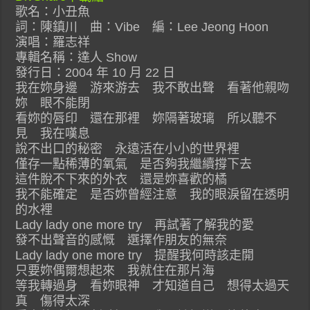
歌名：小丑魚
詞：陳鎮川 曲：Vibe 編：Lee Jeong Hoon
演唱：羅志祥
專輯名稱：達人 Show
發行日：2004 年 10 月 22 日
我在妳身邊 游來游去 我不敢出聲 看著他親吻
妳 眼不能閉
看妳的唇印 還在那裡 妳隔著玻璃 所以聽不
見 我在嘆息
說不出口的秘密 永遠活在小小的世界裡
僅存一點稀薄的氧氣 是否夠我繼續撐下去
這件脫不下來的外衣 還是妳喜歡的橘
我不能確定 是否妳曾經注意 我的眼淚留在透明
的水裡
Lady lady one more try 再試著了解我的愛
發不出聲音的感慨 選擇作朋友的無奈
Lady lady one more try 提醒我何時該走開
只要妳偶爾想起來 我就住在那片海
等我轉過身 看妳眼神 才知道自己 想得太過天
真 傷得太深