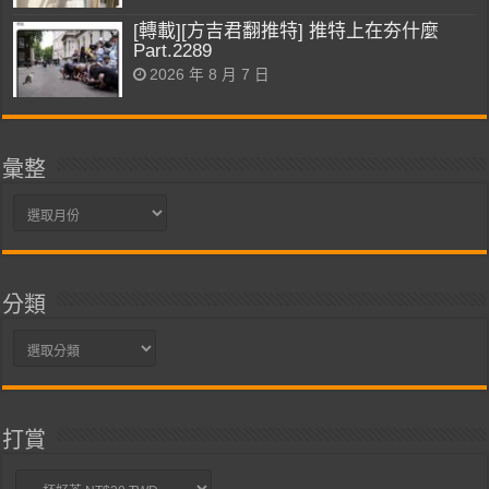
[轉載][方吉君翻推特] 推特上在夯什麼
Part.2289
2026 年 8 月 7 日
彙整
彙
整
分類
分
類
打賞