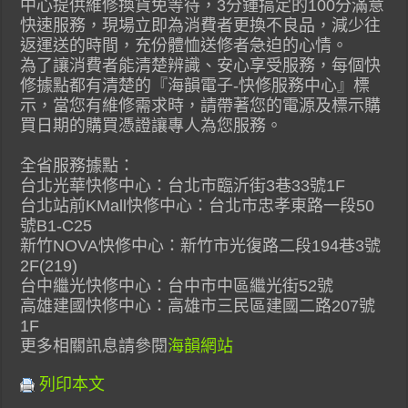
中心提供維修換貨免等待，3分鍾搞定的100分滿意
快速服務，現場立即為消費者更換不良品，減少往
返運送的時間，充份體恤送修者急迫的心情。
為了讓消費者能清楚辨識、安心享受服務，每個快
修據點都有清楚的『海韻電子-快修服務中心』標
示，當您有維修需求時，請帶著您的電源及標示購
買日期的購買憑證讓專人為您服務。
全省服務據點：
台北光華快修中心：台北市臨沂街3巷33號1F
台北站前KMall快修中心：台北市忠孝東路一段50
號B1-C25
新竹NOVA快修中心：新竹市光復路二段194巷3號
2F(219)
台中繼光快修中心：台中市中區繼光街52號
高雄建國快修中心：高雄市三民區建國二路207號
1F
更多相關訊息請參閱
海韻網站
列印本文