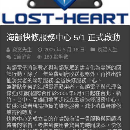
海韻快修服務中心 5/1 正式啟動
寂寞先生
2005 年 5 月 18 日
哀踢人生
1篇留言
160 點擊數
海韻電子將消費者與海韻幫眾的建言化為實際的回
饋行動，除了一年免費到府收送服務外，再推出體
恤消費者的嶄新服務-全省快修服務中心。
為體貼全省的海韻電源愛用者，海韻電子與代理商
傑強(東韻)國際合作於2005年5月1日起在台北、新
竹、台中、高雄四地同步成立五處快修服務中心，
提供消費者現場換貨的維修服務，減少消費者維修
等待的時間。
快修中心的成立目的在實踐海韻一貫服務與回饋消
費者的宗旨，考慮到使用者寶貴的時間成本，快修