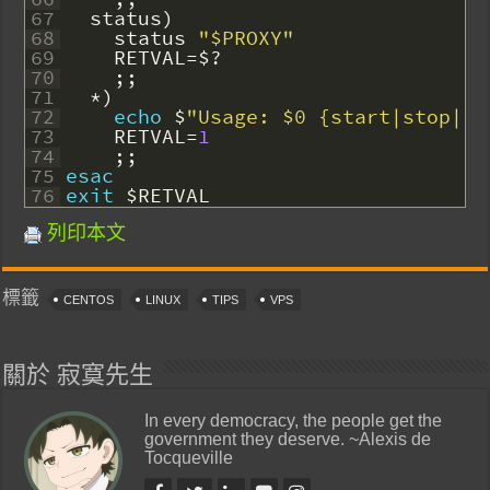
67
status
)
68
status
"$PROXY"
69
RETVAL
=
$
?
70
;
;
71
*
)
72
echo
$
"Usage: $0 {start|stop|re
73
RETVAL
=
1
74
;
;
75
esac
76
exit
$RETVAL
列印本文
標籤
CENTOS
LINUX
TIPS
VPS
關於 寂寞先生
In every democracy, the people get the
government they deserve. ~Alexis de
Tocqueville