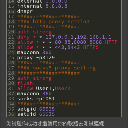
14
external
0.0.0.0
15
internal
8.8.8.8
16
dnspr
17
####################
18
#### http proxy setting
19
####################
20
auth 
strong
21
deny *
*
127.0.0.1
,
192.168.1.1
22
allow *
*
*
80
-
88
,
8080
-
8088
HTTP
23
allow *
*
*
443
,
8443
HTTPS
24
maxconn
360
25
proxy
-
p3129
26
####################
27
#### socks5 proxy setting
28
####################
29
auth 
strong
30
flush
31
allow 
User1
,
User2
32
maxconn
360
33
socks
-
p1081
34
####################
35
setgid
65535
36
setuid
65535
測試運作成功才繼續用你的軟體去測試連線