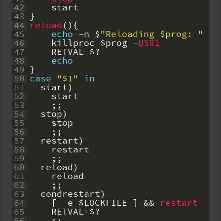
42
start
43
}
44
reload
(
)
{
45
echo
-
n
$
"Reloading $prog: "
46
killproc
$prog
-
USR1
47
RETVAL
=
$
?
48
echo
49
}
50
case
"$1"
in
51
start
)
52
start
53
;
;
54
stop
)
55
stop
56
;
;
57
restart
)
58
restart
59
;
;
60
reload
)
61
reload
62
;
;
63
condrestart
)
64
[
-
e
$LOCKFILE
]
&&
restart
65
RETVAL
=
$
?
66
;
;