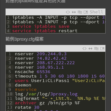
對應的iptables或是其他防火牆
Shell
1
iptables
-
A
INPUT
-
p
tcp
--
dport
312
2
iptables
-
A
INPUT
-
p
tcp
--
dport
108
3
service 
iptables 
save
4
service 
iptables 
restart
範例3proxy.cfg檔案
1
nserver
209.244.0.3
2
nserver
74.82.42.42
3
nserver
208.67.222.222
4
nserver
168.95.1.1
5
nscache
65536
6
timeouts
1
5
30
60
180
1800
15
60
7
users 
User1
:
CL
:
Pass1
"User2:CL:Pass
8
daemon
9
#service
10
log
/
var
/
log
/
3proxy.log
11
logformat
"- +_L%t.%.  %N.%p %E %U 
12
archiver 
gz
/
bin
/
gzip
%
F
13
rotate
30