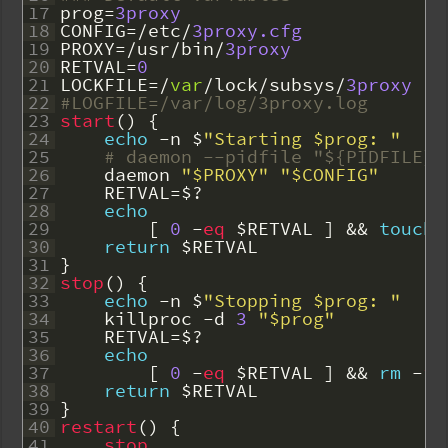
17
prog
=
3proxy
18
CONFIG
=
/
etc
/
3proxy.cfg
19
PROXY
=
/
usr
/
bin
/
3proxy
20
RETVAL
=
0
21
LOCKFILE
=
/
var
/
lock
/
subsys
/
3proxy
22
#LOGFILE=/var/log/3proxy.log
23
start
(
)
{
24
echo
-
n
$
"Starting $prog: "
25
# daemon --pidfile "${PIDFILE}"
26
daemon
"$PROXY"
"$CONFIG"
27
RETVAL
=
$
?
28
echo
29
[
0
-
eq
$RETVAL
]
&&
touch
30
return
$RETVAL
31
}
32
stop
(
)
{
33
echo
-
n
$
"Stopping $prog: "
34
killproc
-
d
3
"$prog"
35
RETVAL
=
$
?
36
echo
37
[
0
-
eq
$RETVAL
]
&&
rm
-
f
38
return
$RETVAL
39
}
40
restart
(
)
{
41
stop