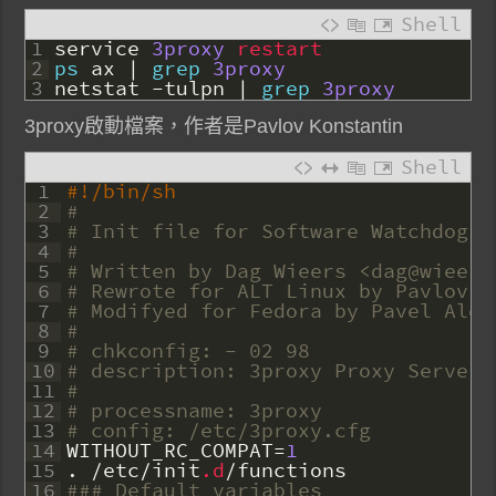
Shell
1
service
3proxy
restart
2
ps
ax
|
grep
3proxy
3
netstat
-
tulpn
|
grep
3proxy
3proxy啟動檔案，作者是Pavlov Konstantin
Shell
1
#!/bin/sh
2
#
3
# Init file for Software Watchdog d
4
#
5
# Written by Dag Wieers <dag@wieers
6
# Rewrote for ALT Linux by Pavlov K
7
# Modifyed for Fedora by Pavel Alex
8
#
9
# chkconfig: - 02 98
10
# description: 3proxy Proxy Server
11
#
12
# processname: 3proxy
13
# config: /etc/3proxy.cfg
14
WITHOUT_RC_COMPAT
=
1
15
.
/
etc
/
init
.d
/
functions
16
### Default variables