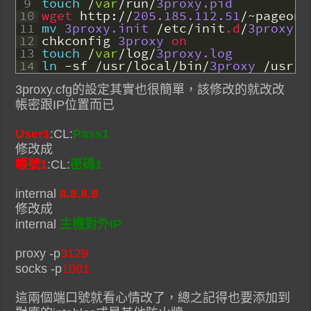
9
touch
/
var
/
run
/
3proxy.pid
10
wget 
http
:
/
/
205.185.112.51
/
~
pageone
11
mv
3proxy.init
/
etc
/
init
.d
/
3proxy
12
chkconfig
3proxy
on
13
touch
/
var
/
log
/
3proxy.log
14
ln
-
sf
/
usr
/
local
/
bin
/
3proxy
/
usr
/
b
3proxy.cfg的設定其實也很簡單，該修改的就改改
帳密跟IP位置而已
User1
:CL:
Pass1
修改成
帳號1
:CL:
密碼1
internal
8.8.8.8
修改成
internal
主機對外IP
proxy -p
3129
socks -p
1081
這兩個端口號就看心情改了，總之記得也要添加到