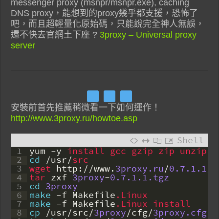
messenger proxy (msnpr/msnpr.exe), caching
DNS proxy，能想到的proxy幾乎都支援，恐怖了
吧，而且超輕量化原始碼，只能說完全神人無誤，
還不快去官網土下座 ?
3proxy – Universal proxy
server
安裝前首先推薦稍微看一下如何運作！
http://www.3proxy.ru/howtoe.asp
Shell
1
yum
-
y
install 
gcc 
gzip 
zip 
unzip
2
cd
/
usr
/
src
3
wget 
http
:
/
/
www
.
3proxy.ru
/
0.7.1.1
/
3
4
tar 
zxf
3proxy
-
0.7.1.1.tgz
5
cd
3proxy
6
make
-
f
Makefile
.Linux
7
make
-
f
Makefile
.Linux
install
8
cp
/
usr
/
src
/
3proxy
/
cfg
/
3proxy.cfg.s