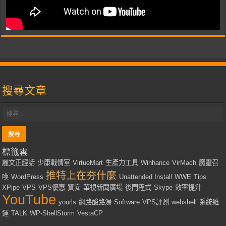
搜尋文章
標籤雲
麗文正經話
少康戰情室
VirtueMart
生產力工具
Winhance
VirMach
魔靈召
推特上在夯什麼
喚
WordPress
Unattended Install
WWE
Tips
XPipe
VPS
VPS優惠
資安
華視新聞廣場
後門程式
Skype
效率提升
YouTube
yourls
網路酸路湯
Software
VPS評測
webshell
系統維
運
TALK
WP-ShellStorm
VestaCP