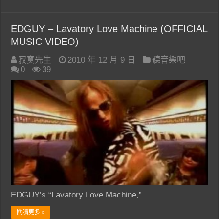
EDGUY – Lavatory Love Machine (OFFICIAL
MUSIC VIDEO)
寂寞先生
2010 年 12 月 9 日
聽音樂吧
0
39
EDGUY’s “Lavatory Love Machine,” …
閱讀更多 »