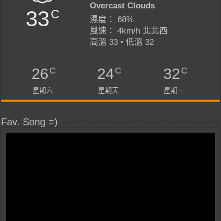
Overcast Clouds
33
C
濕度： 68%
風速： 4km/h 北北西
高溫 33 • 低溫 32
C
C
C
26
24
32
星期六
星期天
星期一
Fav. Song =)