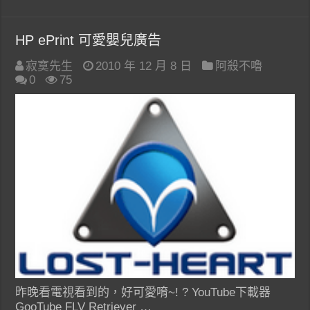
HP ePrint 可愛嬰兒廣告
寂寞先生
2010 年 12 月 8 日
阿殺不嚕
0
75
昨晚看電視看到的，好可愛唷~! ? YouTube下載器
GooTube FLV Retriever …