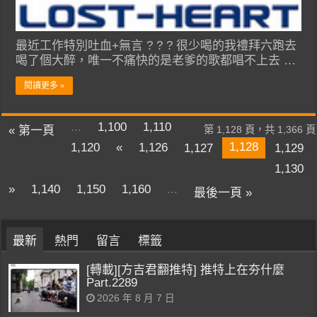
最近工作特別吐血+無言 ? ? ? 很少喝的我禮拜六跑去
喝了個大醉，唯一不痛快的是老爹的歌都唱不上去 …
閱讀更多 »
...
1,100
1,110
« 第一頁
第 1,128 頁，共 1,366 頁
1,128
1,120
«
1,126
1,127
1,129
1,130
»
1,140
1,150
1,160
...
最後一頁 »
最新
熱門
留言
標籤
[轉載][方吉君翻推特] 推特上在夯什麼
Part.2289
2026 年 8 月 7 日