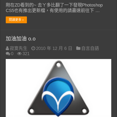
剛在ZD看到的~ 去ㄚ多比翻了一下發現Photoshop
CS5也有推出更新檔，有使用的請盡速前往下 …
閱讀更多 »
加油加油 o.o
寂寞先生
2010 年 12 月 6 日
自言自語
0
321