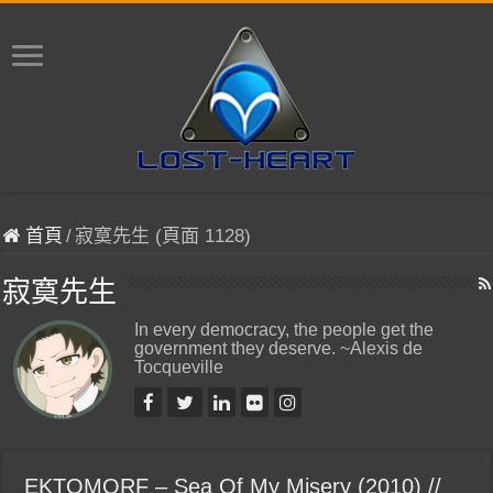
首頁
/
寂寞先生 (頁面 1128)
寂寞先生
In every democracy, the people get the
government they deserve. ~Alexis de
Tocqueville
EKTOMORF – Sea Of My Misery (2010) //