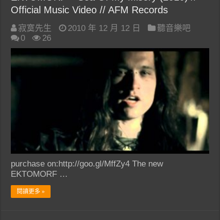
Official Music Video // AFM Records
寂寞先生
2010 年 12 月 12 日
聽音樂吧
0
26
purchase on:http://goo.gl/MffZy4 The new
EKTOMORF …
閱讀更多 »