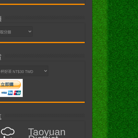
類
賞
氣
Taoyuan