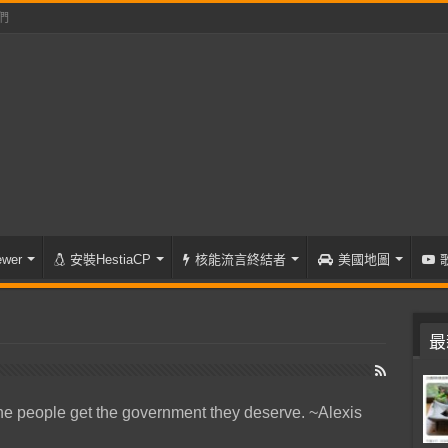
們
wer
安裝HestiaCP
核能流言終結者
美國地圖
最
he people get the government they deserve. ~Alexis