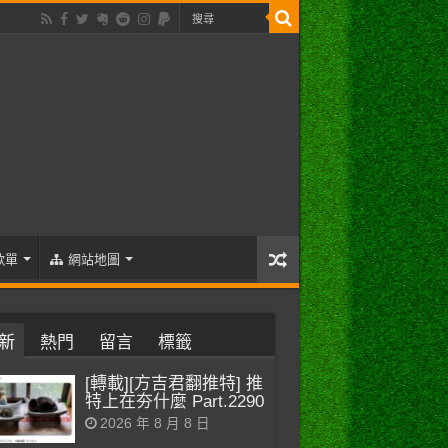
歌單
網站地圖
新
熱門
留言
標籤
[轉載][方吉君翻推特] 推
特上在夯什麼 Part.2290
2026 年 8 月 8 日