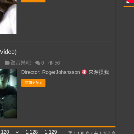
 Video)
日
聽音樂吧
0
56
Director: RogerJohansson
來源摸我
閱讀更多 »
,120
«
1,128
1,129
第 1,130 頁，共 1,367 頁