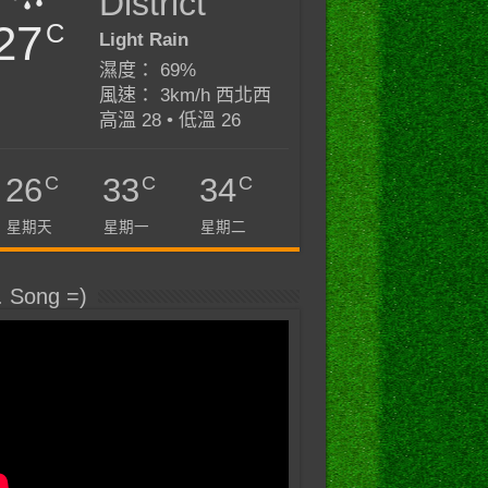
District
27
C
Light Rain
濕度： 69%
風速： 3km/h 西北西
高溫 28 • 低溫 26
C
C
C
26
33
34
星期天
星期一
星期二
. Song =)