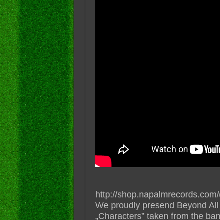
http://shop.napalmrecords.com/
We proudly presend Beyond All Re
„Characters” taken from the ba