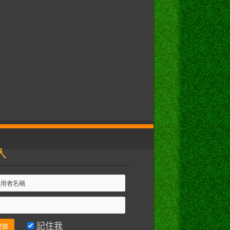
入
記住我