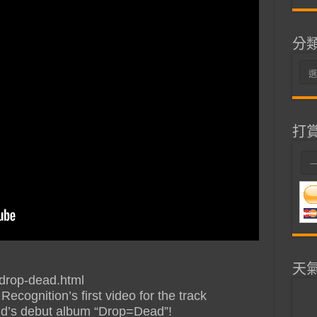
分
分
類
打
天
drop-dead.html
cognition’s first video for the track
nd’s debut album “Drop=Dead”!