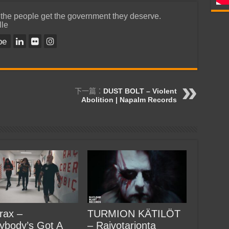
 the people get the government they deserve.
lle
be
下一篇：
DUST BOLT – Violent
Abolition | Napalm Records
rax –
TURMION KÄTILÖT
ybody’s Got A
– Raivotarjonta