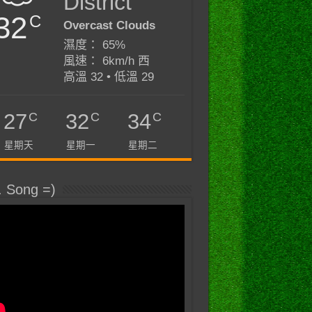
District
32
C
Overcast Clouds
濕度： 65%
風速： 6km/h 西
高溫 32 • 低溫 29
C
C
C
27
32
34
星期天
星期一
星期二
. Song =)