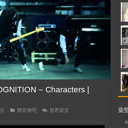
NITION – Characters |
彙
 日
聽音樂吧
發表留言
彙
整