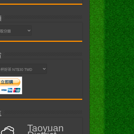
類
賞
氣
Taoyuan