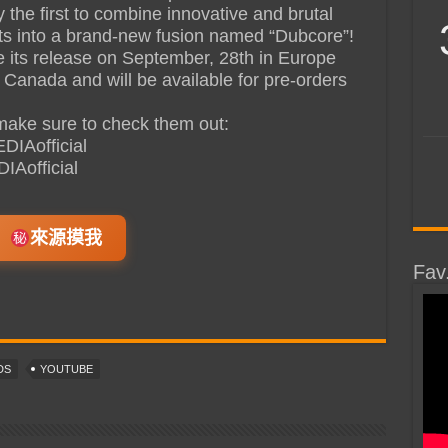
he first to combine innovative and brutal
s into a brand-new fusion named “Dubcore”!
 its release on September, 28th in Europe
Canada and will be available for pre-orders
ake sure to check them out:
IAofficial
Aofficial
來源摸我
Fav
DS
YOUTUBE