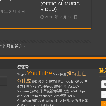
(OFFICIAL MUSIC
VIDEO)
26 年 8 月 4 日
2026 年 7 月 30 日
才能發佈留言。
標籤雲
登
YouTube
推特上在
Skype
VPS評測
夯什麼
網路酸路湯
麗文正經話
yourls
XPipe
生
產力工具
VPS
WordPress
魔靈召喚
VestaCP
Software
效率提升
華視新聞廣場
資安
WWE
Tips
WP-ShellStorm
Winhance
VPS優惠
TALK
VirtueMart
後門程式
webshell
少康戰情室
系統維運
VirMach
Unattended Install