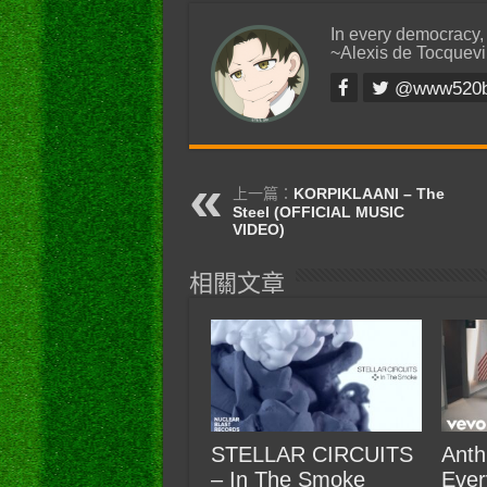
In every democracy,
~Alexis de Tocquevi
@www520
上一篇：
KORPIKLAANI – The
Steel (OFFICIAL MUSIC
VIDEO)
相關文章
STELLAR CIRCUITS
Anth
– In The Smoke
Ever