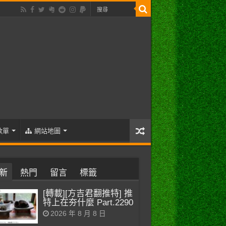
歌單
網站地圖
新
熱門
留言
標籤
[轉載][方吉君翻推特] 推
特上在夯什麼 Part.2290
2026 年 8 月 8 日