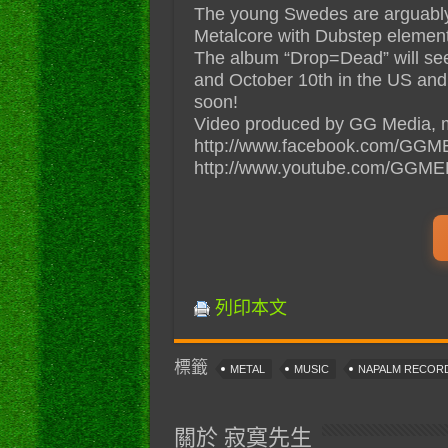
The young Swedes are arguably t
Metalcore with Dubstep element
The album “Drop=Dead” will see
and October 10th in the US and 
soon!
Video produced by GG Media, m
http://www.facebook.com/GGMED
http://www.youtube.com/GGMEDI
列印本文
標籤
METAL
MUSIC
NAPALM RECOR
關於 寂寞先生