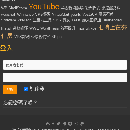
YouTube
WP-ShellStorm
華視新聞廣場
後門程式
網路酸路湯
webshell
Winhance
VPS優惠
VirtueMart
yourls
VestaCP
魔靈召喚
Software
VirMach
生產力工具
VPS
資安
TALK
麗文正經話
Unattended
推特上在夯
Install
系統維運
WWE
WordPress
效率提升
Tips
Skype
什麼
VPS評測
少康戰情室
XPipe
登入
記住我
忘記密碼了嗎？