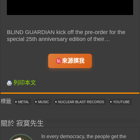
BLIND GUARDIAN kick off the pre-order for the
special 25th anniversary edition of their…
來源摸我
列印本文
標籤
METAL
MUSIC
NUCLEAR BLAST RECORDS
YOUTUBE
關於 寂寞先生
In every democracy, the people get the