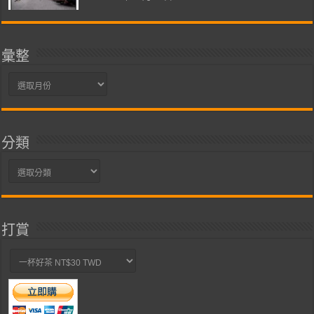
彙整
彙
整
分類
分
類
打賞