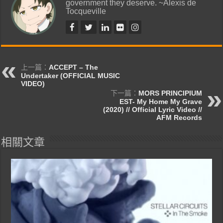
government they deserve. ~Alexis de
Tocqueville
上一篇：
ACCEPT – The
Undertaker (OFFICIAL MUSIC
VIDEO)
下一篇：
MORS PRINCIPIUM
EST- My Home My Grave
(2020) // Official Lyric Video //
AFM Records
相關文章