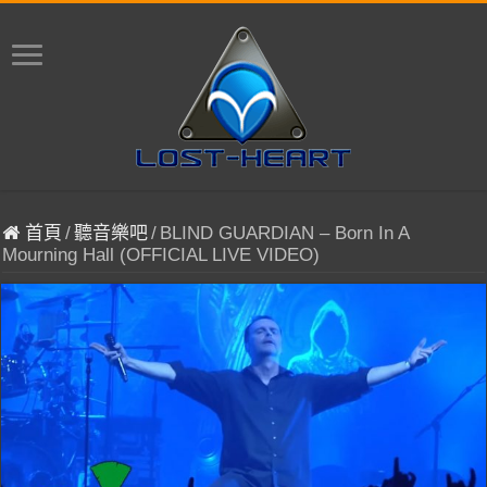
首頁
/
聽音樂吧
/
BLIND GUARDIAN – Born In A
Mourning Hall (OFFICIAL LIVE VIDEO)