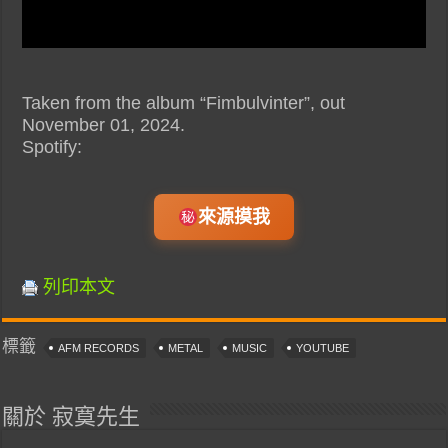
Taken from the album “Fimbulvinter”, out
November 01, 2024.
Spotify:
來源摸我
列印本文
標籤
AFM RECORDS
METAL
MUSIC
YOUTUBE
關於 寂寞先生