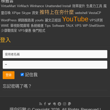
標籤雲
VirtueMart
VirMach
Winhance
Unattended Install
效率提升
生產力工具
魔
推特上在夯什麼
靈召喚
XPipe
Skype
資安
webshell
VestaCP
YouTube
WordPress
網路酸路湯
yourls
麗文正經話
VPS評測
WWE
華視新聞廣場
系統維運
Tips
Software
TALK
VPS
WP-ShellStorm
少康戰情室
VPS優惠
後門程式
登入
記住我
忘記密碼了嗎？
逆向行駛 © Copyright 2026, All Rights Reserved |