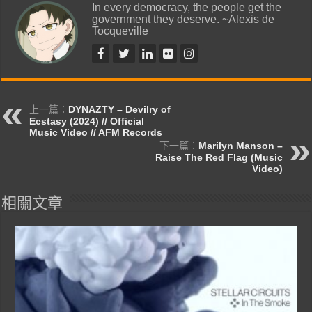
In every democracy, the people get the
government they deserve. ~Alexis de
Tocqueville
上一篇：
DYNAZTY – Devilry of
Ecstasy (2024) // Official
Music Video // AFM Records
下一篇：
Marilyn Manson –
Raise The Red Flag (Music
Video)
相關文章