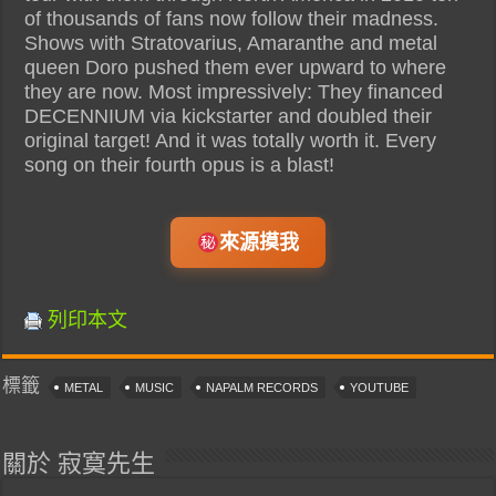
of thousands of fans now follow their madness.
Shows with Stratovarius, Amaranthe and metal
queen Doro pushed them ever upward to where
they are now. Most impressively: They financed
DECENNIUM via kickstarter and doubled their
original target! And it was totally worth it. Every
song on their fourth opus is a blast!
來源摸我
列印本文
標籤
METAL
MUSIC
NAPALM RECORDS
YOUTUBE
關於 寂寞先生