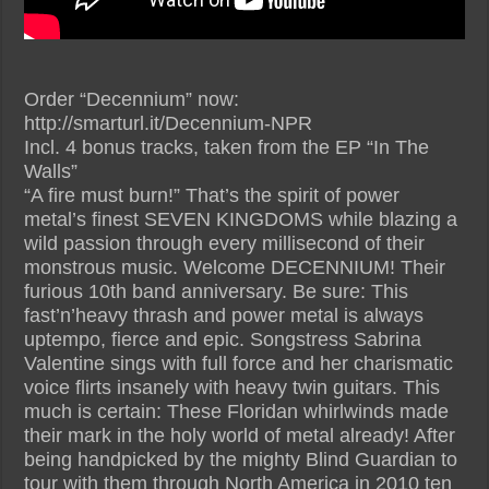
Order “Decennium” now:
http://smarturl.it/Decennium-NPR
Incl. 4 bonus tracks, taken from the EP “In The
Walls”
“A fire must burn!” That’s the spirit of power
metal’s finest SEVEN KINGDOMS while blazing a
wild passion through every millisecond of their
monstrous music. Welcome DECENNIUM! Their
furious 10th band anniversary. Be sure: This
fast’n’heavy thrash and power metal is always
uptempo, fierce and epic. Songstress Sabrina
Valentine sings with full force and her charismatic
voice flirts insanely with heavy twin guitars. This
much is certain: These Floridan whirlwinds made
their mark in the holy world of metal already! After
being handpicked by the mighty Blind Guardian to
tour with them through North America in 2010 ten