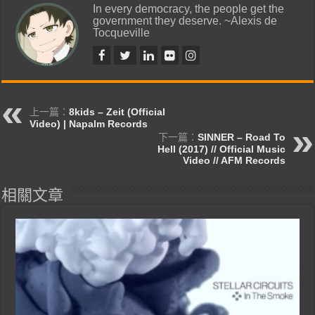
In every democracy, the people get the
government they deserve. ~Alexis de
Tocqueville
上一篇：
8kids – Zeit (Official
Video) | Napalm Records
下一篇：
SINNER – Road To
Hell (2017) // Official Music
Video // AFM Records
相關文章