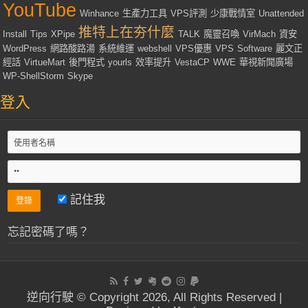
YouTube
Winhance
生產力工具
VPS評測
少康戰情室
Unattended
推特上在夯什麼
Install
Tips
XPipe
TALK
魔靈召喚
VirMach
資安
WordPress
網路酸路湯
系統維運
webshell
VPS優惠
VPS
Software
麗文正
經話
VirtueMart
後門程式
yourls
效率提升
VestaCP
WWE
華視新聞廣場
WP-ShellStorm
Skype
登入
記住我
忘記密碼了嗎？
逆向行駛 © Copyright 2026, All Rights Reserved |