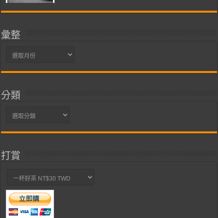
彙整
彙
整
分類
分
類
打賞