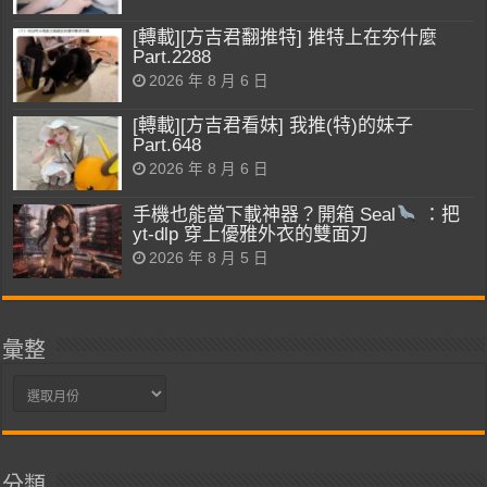
[轉載][方吉君翻推特] 推特上在夯什麼
Part.2288
2026 年 8 月 6 日
[轉載][方吉君看妹] 我推(特)的妹子
Part.648
2026 年 8 月 6 日
手機也能當下載神器？開箱 Seal
：把
yt-dlp 穿上優雅外衣的雙面刃
2026 年 8 月 5 日
彙整
彙
整
分類