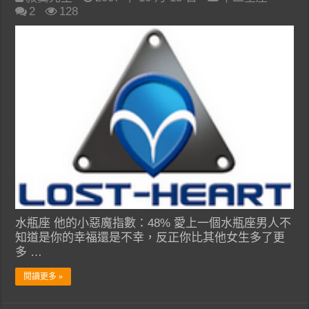
2
128
水瓶座 他的小惡魔指數：48% 愛上一個水瓶座男人不
知道是你的幸福還是不幸，反正你比其他女生多了更
多 …
閱讀更多 »