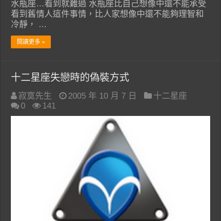
水瓶座…看到就難過 水瓶座比自己想像中還不能承受
看到舊情人這件事情，比人家想像中還不能夠理智和
冷靜， …
閱讀更多 »
十二星座失戀時的偽裝方式
寂寞先生
2005 年 10 月 7 日
十二星座
0
141