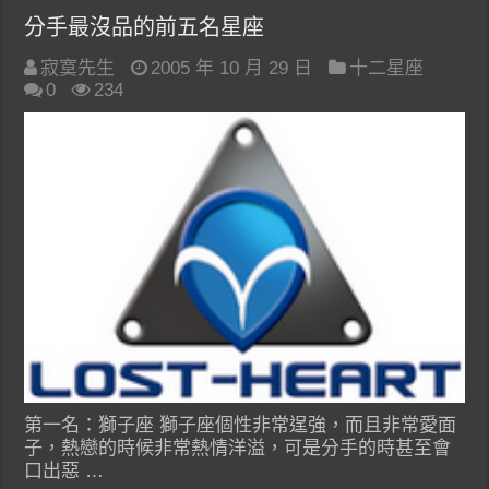
分手最沒品的前五名星座
寂寞先生
2005 年 10 月 29 日
十二星座
0
234
第一名：獅子座 獅子座個性非常逞強，而且非常愛面
子，熱戀的時候非常熱情洋溢，可是分手的時甚至會
口出惡 …