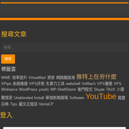
搜尋文章
標籤雲
推特上在夯什麼
WWE
效率提升
VirtueMart
資安
網路酸路湯
XPipe
系統維運
VPS評測
生產力工具
webshell
VirMach
VPS優惠
VPS
Winhance
WordPress
yourls
WP-ShellStorm
後門程式
Skype
TALK
少康
YouTube
戰情室
Unattended Install
華視新聞廣場
Software
魔靈
召喚
Tips
麗文正經話
VestaCP
登入