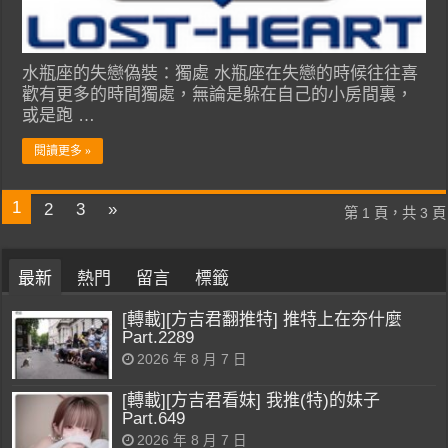
水瓶座的失戀偽裝：獨處 水瓶座在失戀的時候往往喜
歡有更多的時間獨處，無論是躲在自己的小房間裏，
或是跑 …
閱讀更多 »
1
2
3
»
第 1 頁，共 3 頁
最新
熱門
留言
標籤
[轉載][方吉君翻推特] 推特上在夯什麼
Part.2289
2026 年 8 月 7 日
[轉載][方吉君看妹] 我推(特)的妹子
Part.649
2026 年 8 月 7 日