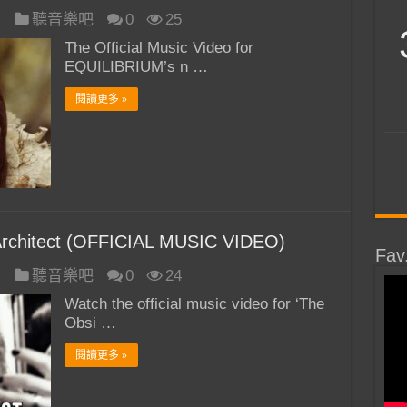
日
聽音樂吧
0
25
The Official Music Video for
EQUILIBRIUM’s n …
閱讀更多 »
rchitect (OFFICIAL MUSIC VIDEO)
Fav
日
聽音樂吧
0
24
Watch the official music video for ‘The
Obsi …
閱讀更多 »