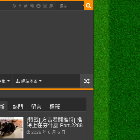
歌單
網站地圖
新
熱門
留言
標籤
[轉載][方吉君翻推特] 推
特上在夯什麼 Part.2288
2026 年 8 月 6 日