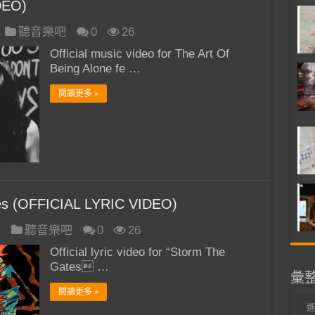
DEO)
聽音樂吧
0
26
Official music video for The Art Of
Being Alone fe …
閱讀更多 »
s (OFFICIAL LYRIC VIDEO)
日
聽音樂吧
0
26
Official lyric video for “Storm The
Gates …
彙
閱讀更多 »
彙