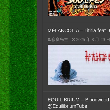
MÉLANCOLIA – Lithia feat.
寂寞先生
2025 年 8 月 29 
EQUILIBRIUM – Bloodwood
@EquilibriumTube