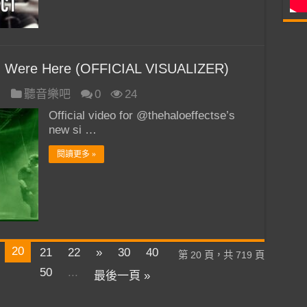
 Were Here (OFFICIAL VISUALIZER)
日
聽音樂吧
0
24
Official video for @thehaloeffectse’s
new si …
閱讀更多 »
20
21
22
»
30
40
第 20 頁，共 719 頁
50
...
最後一頁 »