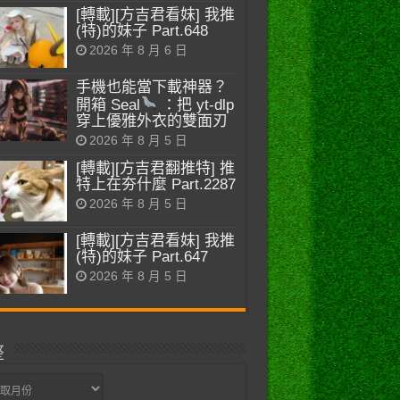
[轉載][方吉君看妹] 我推
(特)的妹子 Part.648
2026 年 8 月 6 日
手機也能當下載神器？
開箱 Seal
：把 yt-dlp
穿上優雅外衣的雙面刃
2026 年 8 月 5 日
[轉載][方吉君翻推特] 推
特上在夯什麼 Part.2287
2026 年 8 月 5 日
[轉載][方吉君看妹] 我推
(特)的妹子 Part.647
2026 年 8 月 5 日
整