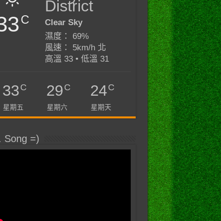
District
33
C
Clear Sky
濕度： 69%
風速： 5km/h 北
高溫 33 • 低溫 31
C
C
C
33
29
24
星期五
星期六
星期天
. Song =)