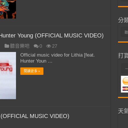
整
分
分
 Hunter Young (OFFICIAL MUSIC VIDEO)
類
日
聽音樂吧
0
27
Official music video for Lithia [feat.
打
Hunter Youn …
閱讀更多 »
天
 (OFFICIAL MUSIC VIDEO)