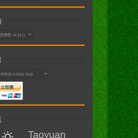
類
賞
氣
Taoyuan