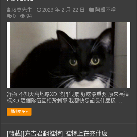
寂寞先生
2023 年 2 月 22 日
阿殺不嚕
0
94
舒適 不知天高地厚XD 吃得很累 好吃最重要 原來長這
樣XD 這個隊伍互相背刺耶 我都快忘記長什麼樣 …
閱讀更多 »
[轉載][方吉君翻推特] 推特上在夯什麼