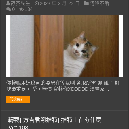
寂寞先生
2023 年 2 月 23 日
阿殺不嚕
0
134
你幹嘛用這麼萌的姿勢在等我咧 各取所需 彈 餓了 好
吃最重要 可愛，無價 我幹你XDDDDD 漫畫家 …
閱讀更多 »
[轉載][方吉君翻推特] 推特上在夯什麼
Part.1081