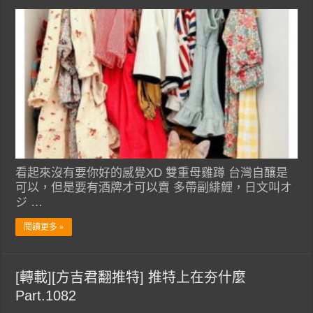
看起來沒有要你好的感覺XD 雙重母雞蹲 台灣自釀是
可以，但是要有酒牌才可以賣 多帶副緋鯉，日文叫オ
ジ …
閱讀更多 »
[轉載][方吉君翻推特] 推特上在夯什麼
Part.1082