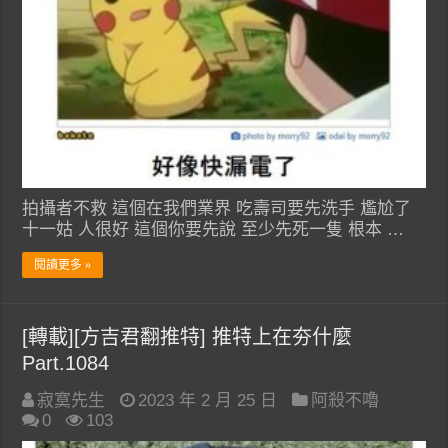
拍攝者不救 這個在我們業界 吃壽司要先洗手 尷尬了
十一姑 人很好 這個你要先說 至少先死一隻 根本 …
閱讀更多 »
[轉載][方吉君翻推特] 推特上在夯什麼
Part.1084
寂寞先生
2023 年 2 月 25 日
阿殺不嚕
0
103