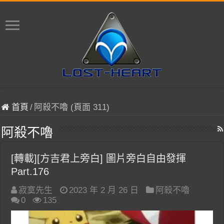
首頁
/
阿殺不嚕 (頁面 311)
阿殺不嚕
[轉載][方吉君上旁白] 圖片旁白自由發揮
Part.176
寂寞先生
2023 年 2 月 26 日
阿殺不嚕
0
135