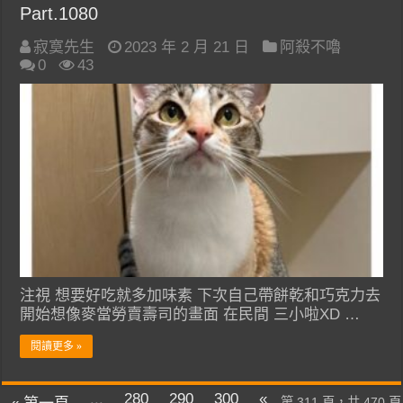
Part.1080
寂寞先生
2023 年 2 月 21 日
阿殺不嚕
0
43
注視 想要好吃就多加味素 下次自己帶餅乾和巧克力去
開始想像麥當勞賣壽司的畫面 在民間 三小啦XD …
閱讀更多 »
...
280
290
300
«
第 311 頁，共 470 頁