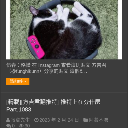
伍春：略懂 在 Instagram 查看這則貼文 方吉君
（@funghikunn）分享的貼文 這個& …
閱讀更多 »
[轉載][方吉君翻推特] 推特上在夯什麼
Part.1083
寂寞先生
2023 年 2 月 24 日
阿殺不嚕
0
30