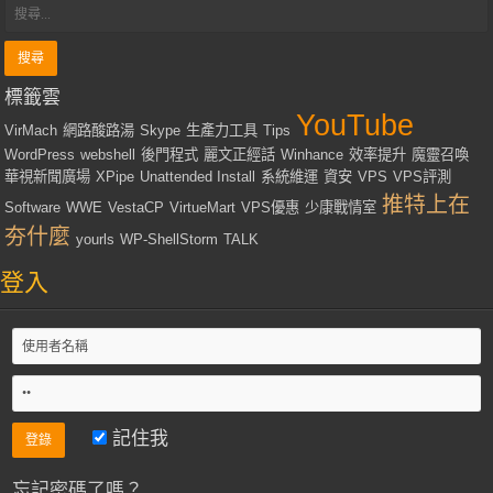
標籤雲
YouTube
VirMach
網路酸路湯
Skype
生產力工具
Tips
WordPress
webshell
後門程式
麗文正經話
Winhance
效率提升
魔靈召喚
華視新聞廣場
XPipe
Unattended Install
系統維運
資安
VPS
VPS評測
推特上在
Software
WWE
VestaCP
VirtueMart
VPS優惠
少康戰情室
夯什麼
yourls
WP-ShellStorm
TALK
登入
記住我
忘記密碼了嗎？