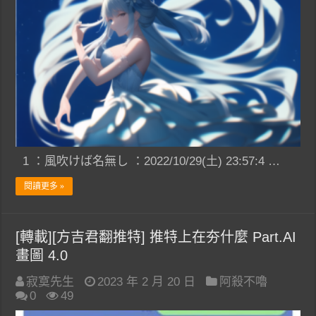
1 ：風吹けば名無し ：2022/10/29(土) 23:57:4 …
閱讀更多 »
[轉載][方吉君翻推特] 推特上在夯什麼 Part.AI
畫圖 4.0
寂寞先生
2023 年 2 月 20 日
阿殺不嚕
0
49