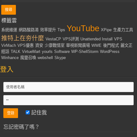
標籤雲
YouTube
系統維運
網路酸路湯
效率提升
Tips
XPipe
生產力工具
推特上在夯什麼
VestaCP
VPS評測
Unattended Install
VPS
VirMach
VPS優惠
資安
少康戰情室
華視新聞廣場
WWE
後門程式
麗文正
經話
TALK
VirtueMart
yourls
Software
WP-ShellStorm
WordPress
Winhance
魔靈召喚
webshell
Skype
登入
記住我
忘記密碼了嗎？