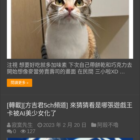
注視 想要好吃就多加味素 下次自己帶餅乾和巧克力去
開始想像麥當勞賣壽司的畫面 在民間 三小啦XD …
閱讀更多 »
[轉載][方吉君5ch頻道] 來猜猜看是哪張遊戲王
卡被AI美少女化了
寂寞先生
2023 年 2 月 20 日
阿殺不嚕
0
127