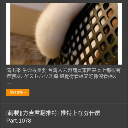
滿出來 生命最重要 台灣人去超商買東西基本上都很有
禮貌XD ゲストハウス錦 總覺得看過又好像沒看過X
…
閱讀更多 »
[轉載][方吉君翻推特] 推特上在夯什麼
Part.1078