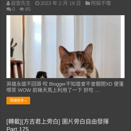
寂寞先生
2023 年 2 月 19 日
阿殺不嚕
0
85
英雄永遠不回頭 咬 Blogger不知道會不會關閉XD 便箋
喫茶 WOW 前幾天馬上利用了一下 好吃 …
閱讀更多 »
[轉載][方吉君上旁白] 圖片旁白自由發揮
Part.175