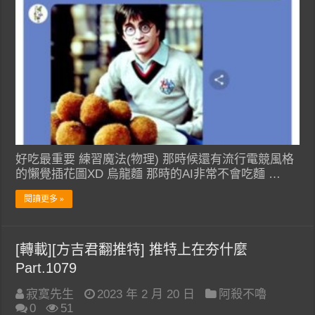
好吃最重要 練習魔法(物理) 那時候還有流行電競風格
的懶覺插花圖XD 烏龍麵 那時的AI非常不會吃麵 …
閱讀更多 »
[轉載][方吉君翻推特] 推特上在夯什麼
Part.1079
寂寞先生
2023 年 2 月 20 日
阿殺不嚕
0
51