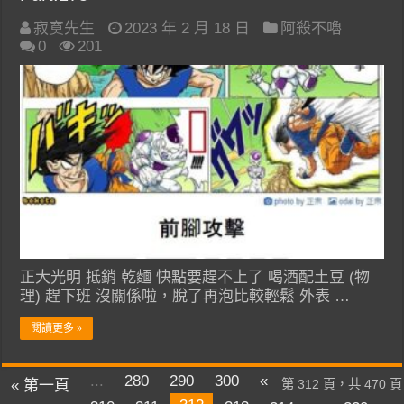
寂寞先生
2023 年 2 月 18 日
阿殺不嚕
0
201
正大光明 抵銷 乾麵 快點要趕不上了 喝酒配土豆 (物
理) 趕下班 沒關係啦，脫了再泡比較輕鬆 外表 …
閱讀更多 »
...
280
290
300
«
« 第一頁
第 312 頁，共 470 頁