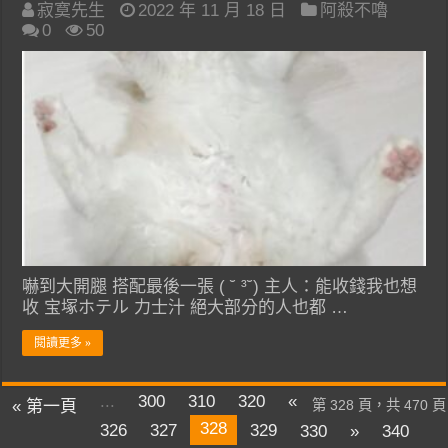
寂寞先生
2022 年 11 月 18 日
阿殺不嚕
0
50
嚇到大開腿 搭配最後一張 ( ˘ ³˘) 主人：能收錢我也想
收 宝塚ホテル 力士汁 絕大部分的人也都 …
閱讀更多 »
...
300
310
320
«
« 第一頁
第 328 頁，共 470 頁
328
326
327
329
330
»
340