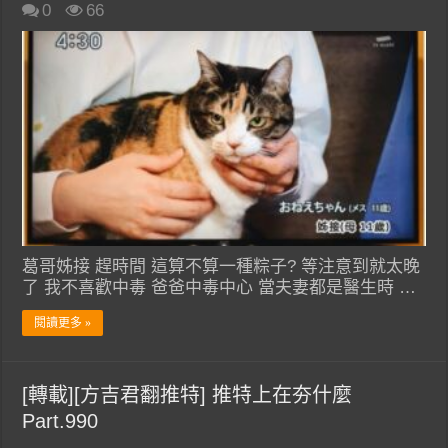
0
66
葛哥姊接 趕時間 這算不算一種粽子? 等注意到就太晚
了 我不喜歡中毒 爸爸中毒中心 當夫妻都是醫生時 …
閱讀更多 »
[轉載][方吉君翻推特] 推特上在夯什麼
Part.990