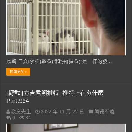
震驚 日文的”抓(取る)”和”拍(撮る)”是一樣的發 …
閱讀更多 »
[轉載][方吉君翻推特] 推特上在夯什麼
Part.994
寂寞先生
2022 年 11 月 22 日
阿殺不嚕
0
84