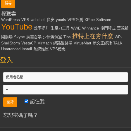
標籤雲
WordPress
VPS
webshell
資安
yourls
VPS評測
XPipe
Software
YouTube
效率提升
生產力工具
WWE
Winhance
後門程式
華視新
推特上在夯什麼
聞廣場
Skype
魔靈召喚
少康戰情室
Tips
WP-
ShellStorm
VestaCP
VirMach
網路酸路湯
VirtueMart
麗文正經話
TALK
Unattended Install
系統維運
VPS優惠
登入
記住我
忘記密碼了嗎？