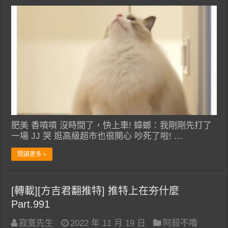
肥美 香噴噴 沒時間了，快上車! 蟑螂：我剛剛先打了
一場 JJ 哭 逛高級超市也很開心 吵死了啦! …
閱讀更多 »
[轉載][方吉君翻推特] 推特上在夯什麼
Part.991
寂寞先生
2022 年 11 月 19 日
阿殺不嚕