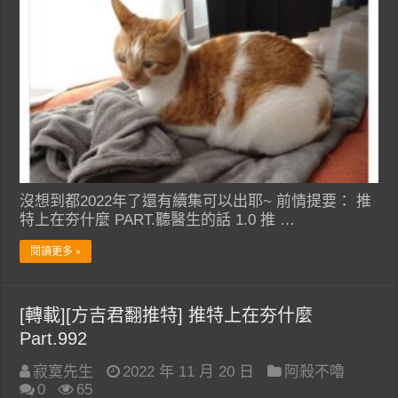
沒想到都2022年了還有續集可以出耶~ 前情提要： 推
特上在夯什麼 PART.聽醫生的話 1.0 推 …
閱讀更多 »
[轉載][方吉君翻推特] 推特上在夯什麼
Part.992
寂寞先生
2022 年 11 月 20 日
阿殺不嚕
0
65