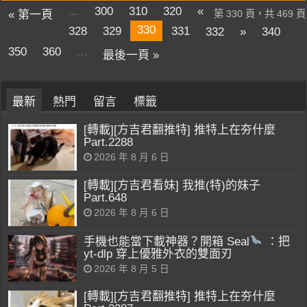
...
300
310
320
«
« 第一頁
第 330 頁，共 469 頁
330
328
329
331
332
»
340
350
360
...
最後一頁 »
最新
熱門
留言
標籤
[轉載][方吉君翻推特] 推特上在夯什麼
Part.2288
2026 年 8 月 6 日
[轉載][方吉君看妹] 我推(特)的妹子
Part.648
2026 年 8 月 6 日
手機也能當下載神器？開箱 Seal
：把
yt-dlp 穿上優雅外衣的雙面刃
2026 年 8 月 5 日
[轉載][方吉君翻推特] 推特上在夯什麼