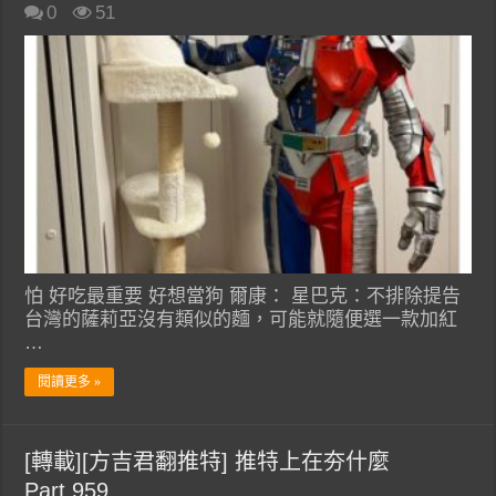
0
51
怕 好吃最重要 好想當狗 爾康： 星巴克：不排除提告
台灣的薩莉亞沒有類似的麵，可能就隨便選一款加紅
…
閱讀更多 »
[轉載][方吉君翻推特] 推特上在夯什麼
Part.959