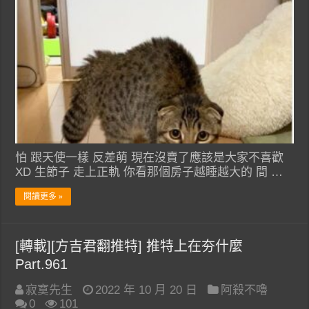
怕 跟天使一樣 反差萌 現在沒賣了應該是大家不喜歡
XD 生節子 走上正軌 你看那個房子越睡越大的 間 …
閱讀更多 »
[轉載][方吉君翻推特] 推特上在夯什麼
Part.961
寂寞先生
2022 年 10 月 20 日
阿殺不嚕
0
101