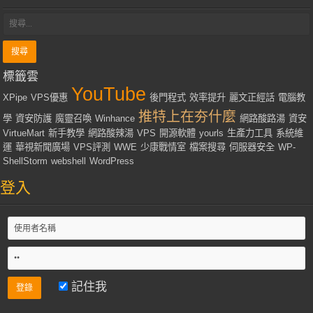
標籤雲
YouTube
XPipe
VPS優惠
後門程式
效率提升
麗文正經話
電腦教
推特上在夯什麼
學
資安防護
魔靈召喚
Winhance
網路酸路湯
資安
VirtueMart
新手教學
網路酸辣湯
VPS
開源軟體
yourls
生產力工具
系統維
運
華視新聞廣場
VPS評測
WWE
少康戰情室
檔案搜尋
伺服器安全
WP-
ShellStorm
webshell
WordPress
登入
記住我