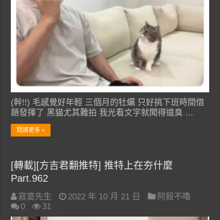
(幹!!) 毛感覺好年輕 三個月的牡蠣 只好挑下班時間借
題發揮了 黑貓尤其難拍 我光看文字就聞得道臭 …
閱讀更多 »
[轉載][方吉君翻推特] 推特上在夯什麼
Part.962
寂寞先生
2022 年 10 月 21 日
阿殺不嚕
0
31