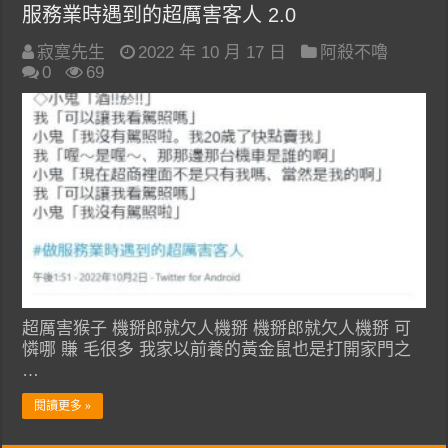
服務業時遇到的超厲害客人 2.0
寂寞先生
2022 年 10 月 17 日
阿殺不嚕
0
69
超厲害猴子 機掰郎就欠人機掰 機掰郎就欠人機掰 可
憐哪 賺 毛很多 我家以前養的黃金鼠也是打開家門之
…
閱讀更多 »