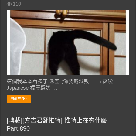
110
這個我本本看多了 懸空 (你要戴就戴……) 爽啦
Japanese 福壽螺奶 …
閱讀更多 »
[轉載][方吉君翻推特] 推特上在夯什麼
Part.890