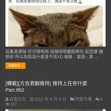
這隻是便祕 好可憐嗚嗚 這種咖啡廳超棒的 屁屁讚 機
掰郎 所以到底為什麼會不見XD 蜘蛛：看我~ 真 …
閱讀更多 »
[轉載][方吉君翻推特] 推特上在夯什麼
Part.892
寂寞先生
2022 年 8 月 6 日
阿殺不嚕
0
167