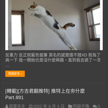
反重力 反正就藍色窗簾 莫名的感覺還不錯XD 就為了
爽一下 我一開始也是沒什麼興趣，直到我去過了一次
…
閱讀更多 »
[轉載][方吉君翻推特] 推特上在夯什麼
Part.891
寂寞先生
2022 年 8 月 5 日
阿殺不嚕
0