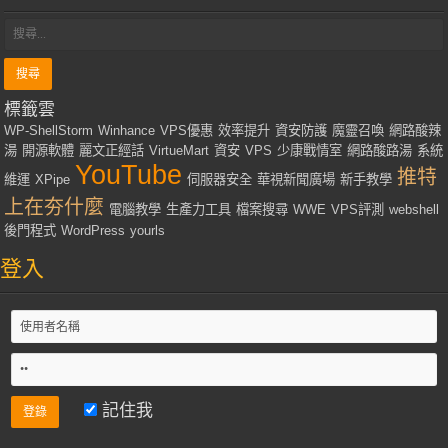
標籤雲
WP-ShellStorm
Winhance
VPS優惠
效率提升
資安防護
魔靈召喚
網路酸辣
湯
開源軟體
麗文正經話
VirtueMart
資安
VPS
少康戰情室
網路酸路湯
系統
YouTube
推特
維運
XPipe
伺服器安全
華視新聞廣場
新手教學
上在夯什麼
電腦教學
生產力工具
檔案搜尋
WWE
VPS評測
webshell
後門程式
WordPress
yourls
登入
記住我