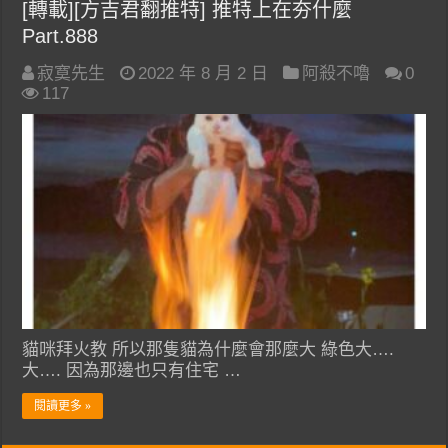
[轉載][方吉君翻推特] 推特上在夯什麼
Part.888
寂寞先生
2022 年 8 月 2 日
阿殺不嚕
0
117
貓咪拜火教 所以那隻貓為什麼會那麼大 綠色大….
大…. 因為那邊也只有住宅 …
閱讀更多 »