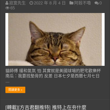
寂寞先生
2022 年 8 月 4 日
阿殺不嚕
0
65
貓師傅 緩和氣氛 怕 其實就是美國球場的肥宅歡樂杯
南瓜：我要找墊背的 反差 日本七夕是西曆七月七日
…
閱讀更多 »
[轉載][方吉君翻推特] 推特上在夯什麼