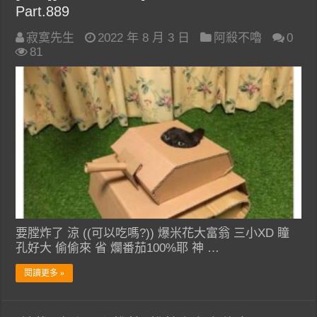
Part.889
寂寞先生
2022 年 8 月 3 日
阿殺不嚕
0
81
要膛炸了 涼 ((可以吃嗎?)) 爆米花大富翁 三小XD 瞳
孔好大 偷偷來 省 爛番茄100%耶 神 …
閱讀更多 »