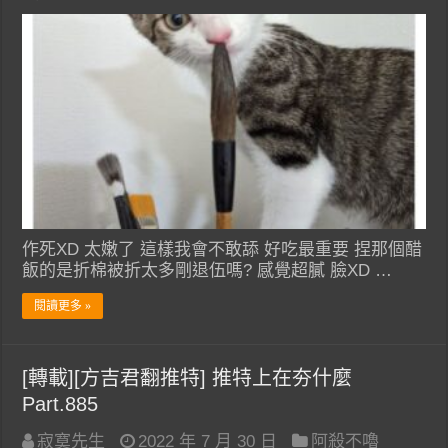
作死XD 太嫩了 這樣我會不敢舔 好吃最重要 捏那個醋
飯的是折棉被折太多剛退伍嗎? 感覺超膩 臉XD …
閱讀更多 »
[轉載][方吉君翻推特] 推特上在夯什麼
Part.885
寂寞先生
2022 年 7 月 30 日
阿殺不嚕