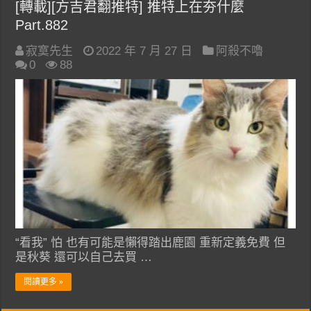
[轉載][方吉君翻推特] 推特上在夯什麼
Part.882
寂寞先生
2022 年 7 月 27 日
阿殺不嚕
0
88
“看我” 怕 也有可能是懶得踏出鹿園 重新定義免費 但
是秋葵 還可以自己去買 …
閱讀更多 »