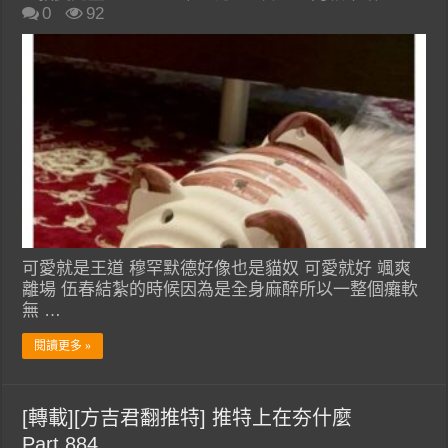
0
92
可愛就是王道 穆罕默德好像也是貓奴 可愛就好 颯爽
離場 伍春結紮的時候因為是全身麻醉所以一整個癱軟
無 …
閱讀更多 »
[轉載][方吉君翻推特] 推特上在夯什麼
Part.884