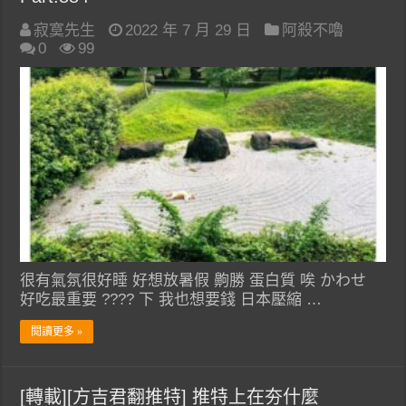
寂寞先生
2022 年 7 月 29 日
阿殺不嚕
0
99
很有氣氛很好睡 好想放暑假 齁勝 蛋白質 唉 かわせ
好吃最重要 ???? 下 我也想要錢 日本壓縮 …
閱讀更多 »
[轉載][方吉君翻推特] 推特上在夯什麼