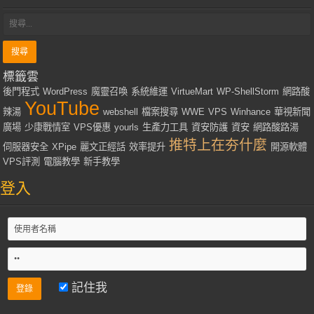
標籤雲
後門程式
WordPress
魔靈召喚
系統維運
VirtueMart
WP-ShellStorm
網路酸
YouTube
辣湯
webshell
檔案搜尋
WWE
VPS
Winhance
華視新聞
廣場
少康戰情室
VPS優惠
yourls
生產力工具
資安防護
資安
網路酸路湯
推特上在夯什麼
伺服器安全
XPipe
麗文正經話
效率提升
開源軟體
VPS評測
電腦教學
新手教學
登入
記住我