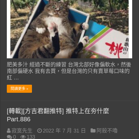
肥美多汁 經過不斷的練習 台灣北部好像偏軟水，然後
南部偏硬水 我有去買，但是台灣的只有賣草莓口味的
紅 …
閱讀更多 »
[轉載][方吉君翻推特] 推特上在夯什麼
Part.886
寂寞先生
2022 年 7 月 31 日
阿殺不嚕
0
133