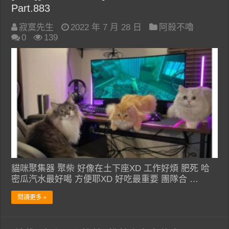
Part.883
寂寞先生
2022 年 7 月 28 日
阿殺不嚕
0
139
貓咪聚集器 聚柴 好像在土下座XD 工作好煩 肥死 哈
密瓜汽水最好喝 方便耶XD 好吃最重要 團隊合 …
閱讀更多 »