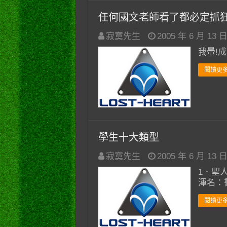
任何國文老師看了都必定抓
寂寞先生
2005 年 6 月 13 
我暈!成
閱讀更多
學生十大類型
寂寞先生
2005 年 6 月 13 
1．聖
渾名：
閱讀更多