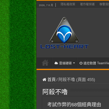
隱私權政策
著作權保護
聯繫我
2026, 7 8 月
雲端硬碟
遠控軟體 TeamVie
首頁
/
阿殺不嚕 (頁面 455)
阿殺不嚕
考試作弊的68個經典理由