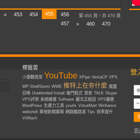
455
«
453
454
456
第 455 頁，共 470 頁
457
»
460
470
標籤雲
登
YouTube
少康戰情室
XPipe
VestaCP
VPS
推特上在夯什麼
WP-ShellStorm
WWE
魔靈
召喚
Unattended Install
後門程式
資安
TALK
Skype
VPS評測
系統維運
Software
麗文正經話
VPS優惠
WordPress
生產力工具
yourls
VirtueMart
Winhance
webshell
華視新聞廣場
網路酸路湯
Tips
效率提升
VirMach
忘