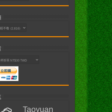
類
賞
氣
Taoyuan