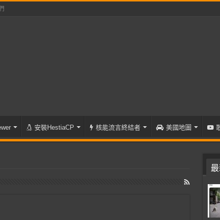
們
wer
安裝HestiaCP
核能流言終結者
美國地圖
最