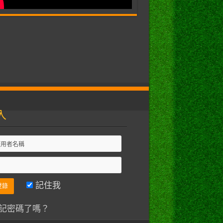
入
記住我
記密碼了嗎？