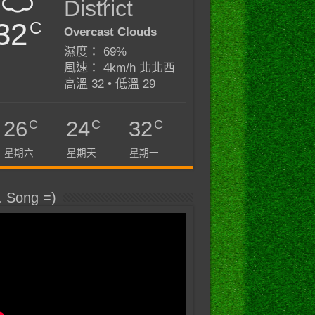
District
32
C
Overcast Clouds
濕度： 69%
風速： 4km/h 北北西
高溫 32 • 低溫 29
C
C
C
26
24
32
星期六
星期天
星期一
. Song =)