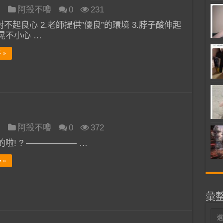
日
阿殺不嚕
0
231
對不起良心 2.老師提供”優良”的環境 3.脖子酸伸起
晃不小心 …
 »
日
阿殺不嚕
0
372
啦! ? —————— …
 »
彙
彙