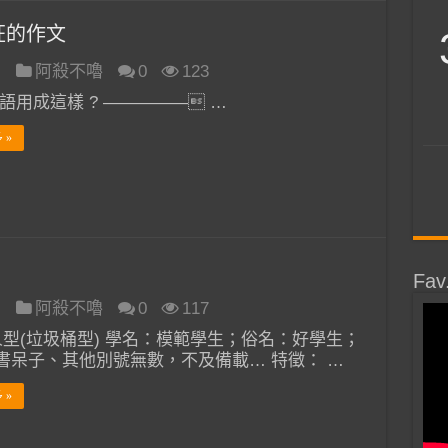
狂的作文
日
阿殺不嚕
0
123
語用成這樣 ? ————— …
 »
Fav
日
阿殺不嚕
0
117
人型(垃圾桶型) 學名：模範學生；俗名：好學生；
書呆子、其他別號無數，不及備載… 特徵： …
 »