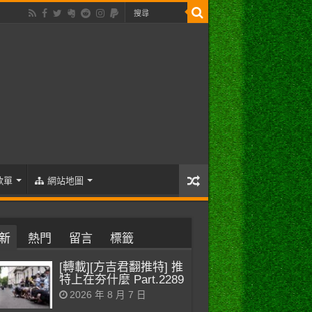
歌單
網站地圖
新
熱門
留言
標籤
[轉載][方吉君翻推特] 推
特上在夯什麼 Part.2289
2026 年 8 月 7 日