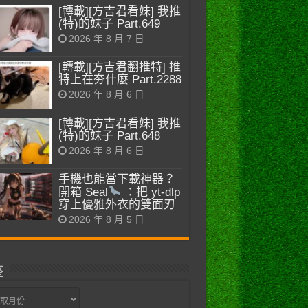
[轉載][方吉君看妹] 我推
(特)的妹子 Part.649
2026 年 8 月 7 日
[轉載][方吉君翻推特] 推
特上在夯什麼 Part.2288
2026 年 8 月 6 日
[轉載][方吉君看妹] 我推
(特)的妹子 Part.648
2026 年 8 月 6 日
手機也能當下載神器？
開箱 Seal
：把 yt-dlp
穿上優雅外衣的雙面刃
2026 年 8 月 5 日
整