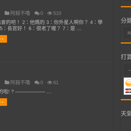
整
日
阿殺不嚕
0
510
分
點會的吧！ 2：他媽的 3：你外星人啊你？ 4：學
5：長官好！ 6：很老了喔？ 7：是 …
分
類
 »
打
日
阿殺不嚕
0
61
啦! ? —————— …
 »
天