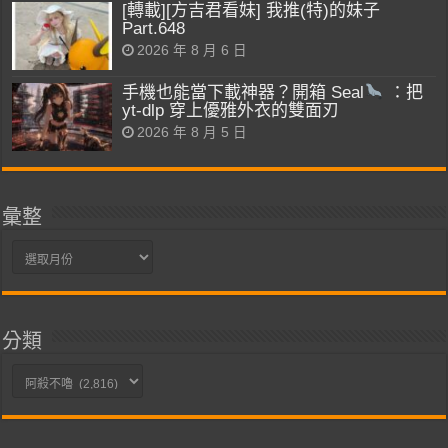
[轉載][方吉君看妹] 我推(特)的妹子
Part.648
2026 年 8 月 6 日
手機也能當下載神器？開箱 Seal
：把
yt-dlp 穿上優雅外衣的雙面刃
2026 年 8 月 5 日
彙整
彙
整
分類
分
類