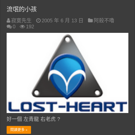
流氓的小孩
寂寞先生
2005 年 6 月 13 日
阿殺不嚕
0
192
好一個 左青龍 右老虎 ?
閱讀更多 »