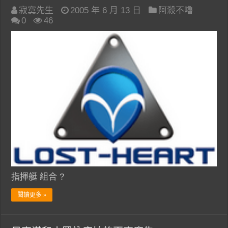
寂寞先生
2005 年 6 月 13 日
阿殺不嚕
0
46
指揮艇 組合 ?
閱讀更多 »