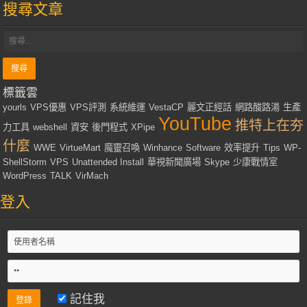
搜尋文章
標籤雲
yourls
VPS優惠
VPS評測
系統維運
VestaCP
麗文正經話
網路酸路湯
生產
YouTube
推特上在夯
力工具
webshell
資安
後門程式
XPipe
什麼
WWE
VirtueMart
魔靈召喚
Winhance
Software
效率提升
Tips
WP-
ShellStorm
VPS
Unattended Install
華視新聞廣場
Skype
少康戰情室
WordPress
TALK
VirMach
登入
記住我