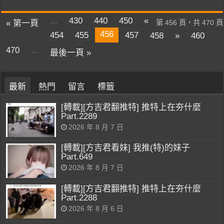
...
430
440
450
«
« 第一頁
第 456 頁，共 470 頁
456
454
455
457
458
»
460
470
...
最後一頁 »
最新
熱門
留言
標籤
[轉載][方吉君翻推特] 推特上在夯什麼
Part.2289
2026 年 8 月 7 日
[轉載][方吉君看妹] 我推(特)的妹子
Part.649
2026 年 8 月 7 日
[轉載][方吉君翻推特] 推特上在夯什麼
Part.2288
2026 年 8 月 6 日