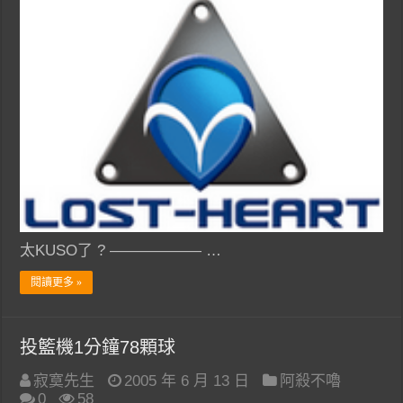
太KUSO了 ? —————— …
閱讀更多 »
投籃機1分鐘78顆球
寂寞先生
2005 年 6 月 13 日
阿殺不嚕
0
58