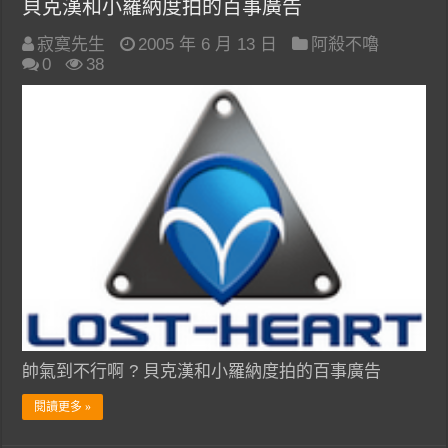
貝克漢和小羅納度拍的百事廣告
寂寞先生
2005 年 6 月 13 日
阿殺不嚕
0
38
帥氣到不行啊 ? 貝克漢和小羅納度拍的百事廣告
閱讀更多 »