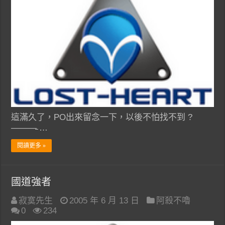
這滿久了，PO出來留念一下，以後不怕找不到 ?
———̵ …
閱讀更多 »
國道強者
寂寞先生
2005 年 6 月 13 日
阿殺不嚕
0
234