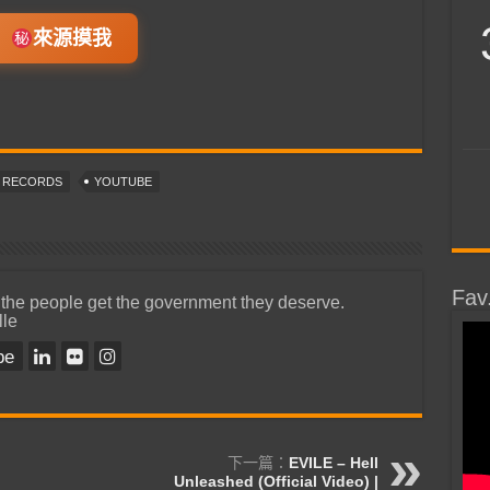
來源摸我
T RECORDS
YOUTUBE
Fav
 the people get the government they deserve.
lle
be
下一篇：
EVILE – Hell
Unleashed (Official Video) |