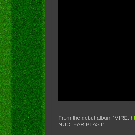
From the debut album ‘MIRE:
h
NUCLEAR BLAST: