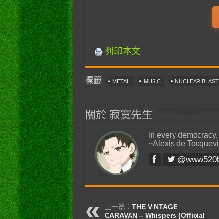
列印本文
標籤
METAL
MUSIC
NUCLEAR BLAS
關於 寂寞先生
In every democracy,
~Alexis de Tocquevi
@www520
上一篇：
THE VINTAGE
CARAVAN – Whispers (Official