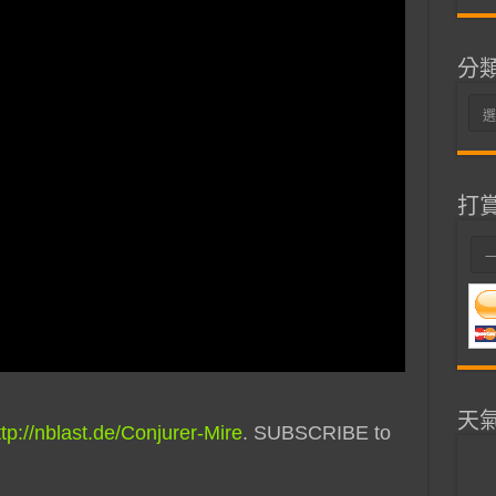
分
分
類
打
天
ttp://nblast.de/Conjurer-Mire
. SUBSCRIBE to