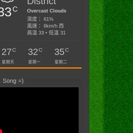
District
33
C
Overcast Clouds
濕度： 61%
風速： 6km/h 西
高溫 33 • 低溫 31
C
C
C
27
32
35
星期天
星期一
星期二
. Song =)