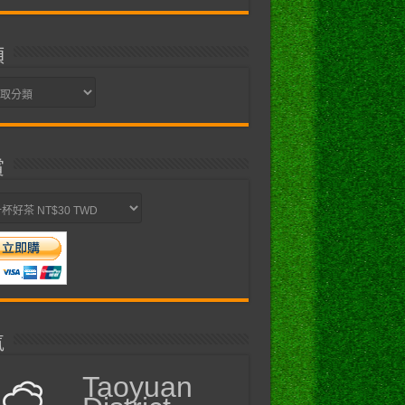
類
賞
氣
Taoyuan