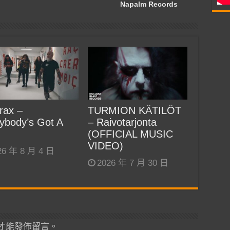
Napalm Records
rax –
TURMION KÄTILÖT
ybody’s Got A
– Raivotarjonta
(OFFICIAL MUSIC
VIDEO)
26 年 8 月 4 日
2026 年 7 月 30 日
才能發佈留言。