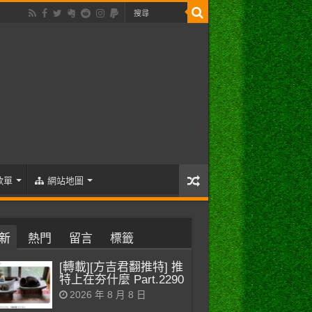
歌單
網站地圖
新
熱門
留言
標籤
[轉載][方吉君翻推特] 推
特上在夯什麼 Part.2290
2026 年 8 月 8 日