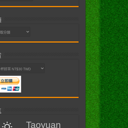
類
賞
氣
Taoyuan