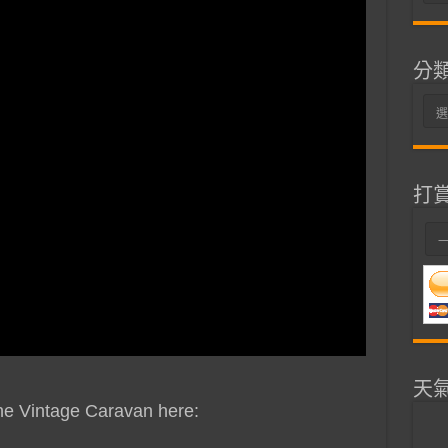
整
分
分
類
打
天
e Vintage Caravan here: