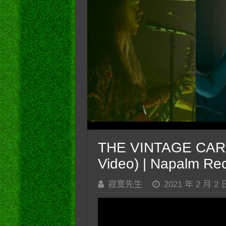
THE VINTAGE CARAV
Video) | Napalm Re
寂寞先生
2021 年 2 月 2 