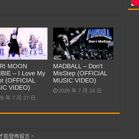
RI MOON
MADBALL – Don’t
BIE – I Love My
MisStep (OFFICIAL
t (OFFICIAL
MUSIC VIDEO)
IC VIDEO)
2026 年 7 月 24 日
26 年 7 月 27 日
才能發佈留言。