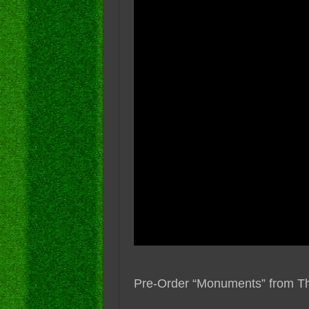
Pre-Order “Monuments” from Th