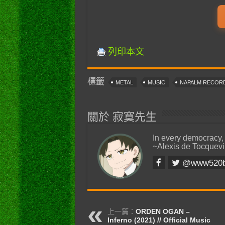
列印本文
標籤
METAL
MUSIC
NAPALM RECOR
關於 寂寞先生
In every democracy,
~Alexis de Tocquevi
@www520
上一篇：
ORDEN OGAN –
Inferno (2021) // Official Music