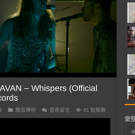
AN – Whispers (Official
cords
日
聽音樂吧
發表留言
81 點擊數
彙
彙