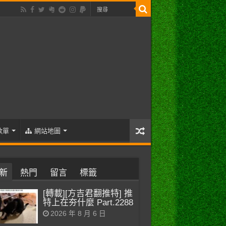
歌單
網站地圖
新
熱門
留言
標籤
[轉載][方吉君翻推特] 推
特上在夯什麼 Part.2288
2026 年 8 月 6 日