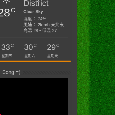
District
28
C
Clear Sky
濕度： 74%
風速： 2km/h 東北東
高溫 28 • 低溫 27
C
C
C
33
30
29
星期五
星期六
星期天
. Song =)