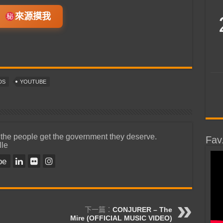
來源摸我
DS
YOUTUBE
 the people get the government they deserve.
Fav
lle
be
下一篇：
CONJURER – The
Mire (OFFICIAL MUSIC VIDEO)