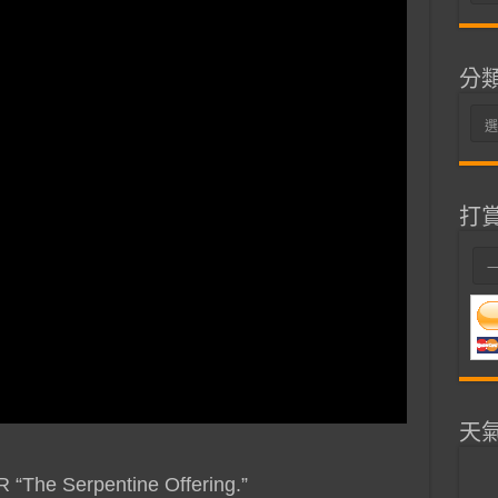
整
分
分
類
打
天
“The Serpentine Offering.”