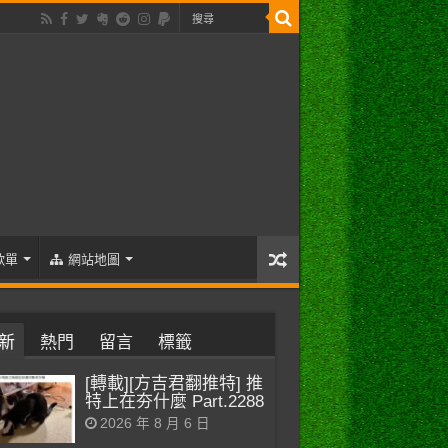
歌單
網站地圖
新
熱門
留言
標籤
[轉載][方吉君翻推特] 推
特上在夯什麼 Part.2288
2026 年 8 月 6 日