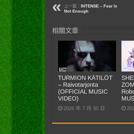
上一篇：
INTENSE – Fear Is
Not Enough
相關文章
TURMION KÄTILÖT
SHE
– Raivotarjonta
ZOM
(OFFICIAL MUSIC
Robo
VIDEO)
MUS
2026 年 7 月 30 日
20