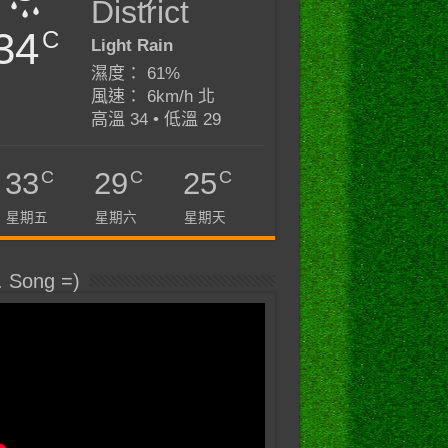
District
34
C
Light Rain
濕度： 61%
風速： 6km/h 北
高溫 34 • 低溫 29
C
C
C
33
29
25
星期五
星期六
星期天
. Song =)