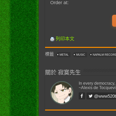
Order at:
列印本文
標籤
METAL
MUSIC
NAPALM RECOR
關於 寂寞先生
In every democracy,
~Alexis de Tocquevi
@www520