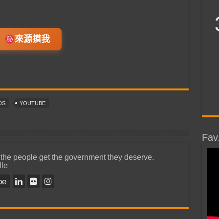
來源摸我
DS
YOUTUBE
Fav
 the people get the government they deserve.
lle
be