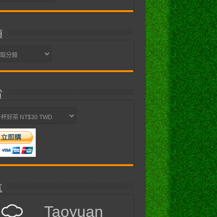
類
賞
氣
Taoyuan