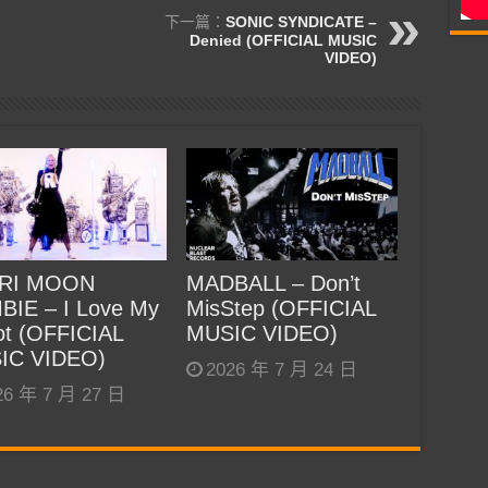
下一篇：
SONIC SYNDICATE –
Denied (OFFICIAL MUSIC
VIDEO)
RI MOON
MADBALL – Don’t
BIE – I Love My
MisStep (OFFICIAL
t (OFFICIAL
MUSIC VIDEO)
IC VIDEO)
2026 年 7 月 24 日
26 年 7 月 27 日