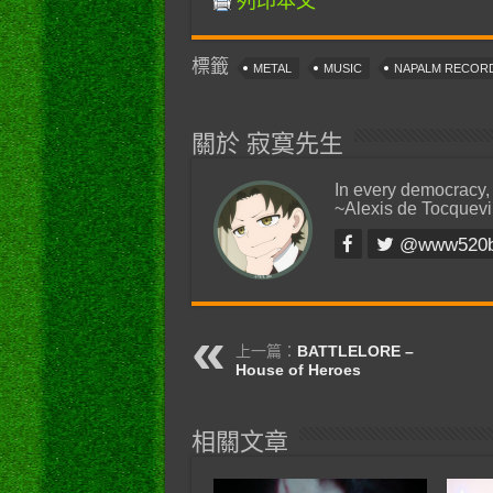
列印本文
標籤
METAL
MUSIC
NAPALM RECOR
關於 寂寞先生
In every democracy,
~Alexis de Tocquevi
@www520
上一篇：
BATTLELORE –
House of Heroes
相關文章