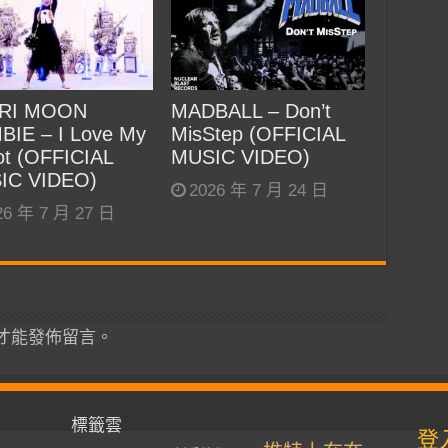
RI MOON
MADBALL – Don’t
BIE – I Love My
MisStep (OFFICIAL
t (OFFICIAL
MUSIC VIDEO)
IC VIDEO)
2026 年 7 月 24 日
26 年 7 月 27 日
才能發佈留言。
標籤雲
登