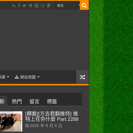
歌單
網站地圖
新
熱門
留言
標籤
[轉載][方吉君翻推特] 推
特上在夯什麼 Part.2288
2026 年 8 月 6 日