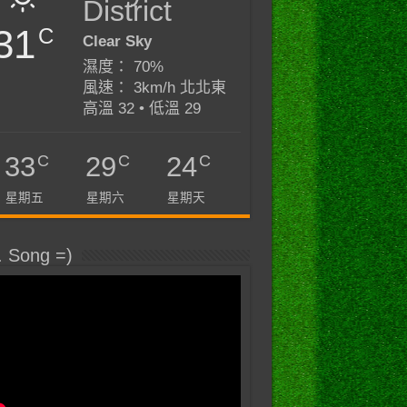
District
31
C
Clear Sky
濕度： 70%
風速： 3km/h 北北東
高溫 32 • 低溫 29
C
C
C
33
29
24
星期五
星期六
星期天
. Song =)