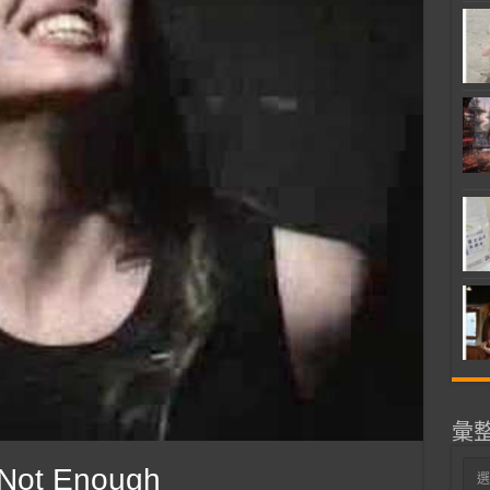
彙
彙
 Not Enough