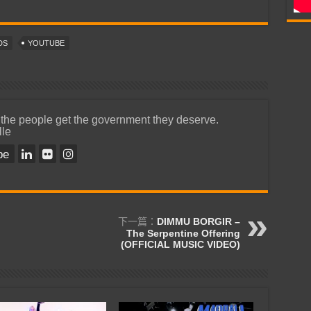
DS
YOUTUBE
 the people get the government they deserve.
lle
be
下一篇：
DIMMU BORGIR –
The Serpentine Offering
(OFFICIAL MUSIC VIDEO)