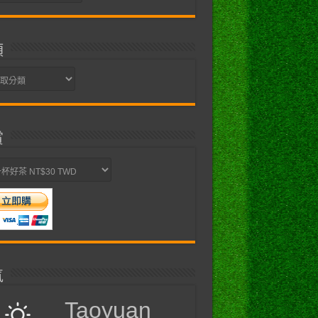
類
賞
氣
Taoyuan