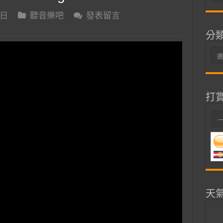
整
 日
聽音樂吧
發表留言
分
分
類
打
天