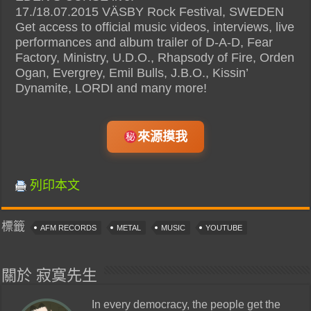
17./18.07.2015 VÄSBY Rock Festival, SWEDEN
Get access to official music videos, interviews, live
performances and album trailer of D-A-D, Fear
Factory, Ministry, U.D.O., Rhapsody of Fire, Orden
Ogan, Evergrey, Emil Bulls, J.B.O., Kissin’
Dynamite, LORDI and many more!
來源摸我
列印本文
標籤
AFM RECORDS
METAL
MUSIC
YOUTUBE
關於 寂寞先生
In every democracy, the people get the