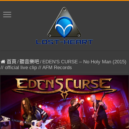
首頁
/
聽音樂吧
/
EDEN'S CURSE – No Holy Man (2015)
// official live clip // AFM Records