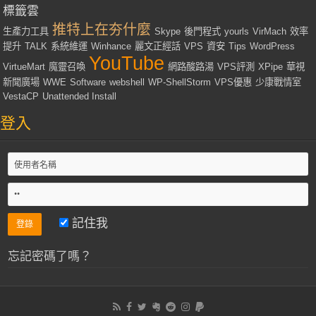
標籤雲
推特上在夯什麼
生產力工具
Skype
後門程式
yourls
VirMach
效率
提升
TALK
系統維運
Winhance
麗文正經話
VPS
資安
Tips
WordPress
YouTube
VirtueMart
魔靈召喚
網路酸路湯
VPS評測
XPipe
華視
新聞廣場
WWE
Software
webshell
WP-ShellStorm
VPS優惠
少康戰情室
VestaCP
Unattended Install
登入
記住我
忘記密碼了嗎？