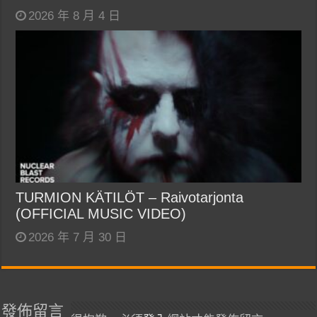
2026 年 8 月 4 日
TURMION KÄTILÖT – Raivotarjonta
(OFFICIAL MUSIC VIDEO)
2026 年 7 月 30 日
發佈留言