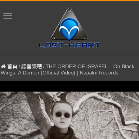
首頁
/
聽音樂吧
/
THE ORDER OF ISRAFEL – On Black
Wings, A Demon (Official Video) | Napalm Records