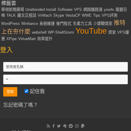
標籤雲
華視新聞廣場
Unattended Install
Software
VPS
網路酸路湯
yourls
魔靈召
喚
TALK
麗文正經話
VirMach
Skype
VestaCP
WWE
Tips
VPS評測
推特
WordPress
Winhance
系統維運
後門程式
生產力工具
少康戰情室
YouTube
上在夯什麼
webshell
WP-ShellStorm
資安
VPS優
惠
XPipe
VirtueMart
效率提升
登入
記住我
忘記密碼了嗎？