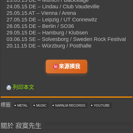
23.05.15 DE – Munich / Backstage
24.05.15 DE – Lindau / Club Vaudeville
25.05.15 AT – Vienna / Arena
27.05.15 DE – Leipzig / UT Connewitz
28.05.15 DE – Berlin / SO36
29.05.15 DE – Hamburg / Klubsen
03.06.15 SE – Solvesborg / Sweden Rock Festival
20.11.15 DE – Würzburg / Posthalle
來源摸我
列印本文
標籤
METAL
MUSIC
NAPALM RECORDS
YOUTUBE
關於 寂寞先生