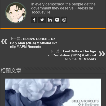
In every democracy, the people get the
government they deserve. ~Alexis de
Tocqueville
上一篇：
EDEN'S CURSE – No
Holy Man (2015) // official live
clip // AFM Records
下一篇：
Emil Bulls – The Age
of Revolution (2015) // official
clip // AFM Records
相關文章