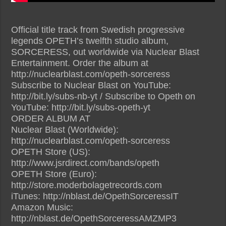
Official title track from Swedish progressive
legends OPETH’s twelfth studio album,
SORCERESS, out worldwide via Nuclear Blast
Entertainment. Order the album at
http://nuclearblast.com/opeth-sorceress
Subscribe to Nuclear Blast on YouTube:
http://bit.ly/subs-nb-yt / Subscribe to Opeth on
YouTube: http://bit.ly/subs-opeth-yt
ORDER ALBUM AT
Nuclear Blast (Worldwide):
http://nuclearblast.com/opeth-sorceress
OPETH Store (US):
http://www.jsrdirect.com/bands/opeth
OPETH Store (Euro):
http://store.moderbolagetrecords.com
iTunes: http://nblast.de/OpethSorceressIT
Amazon Music:
http://nblast.de/OpethSorceressAMZMP3