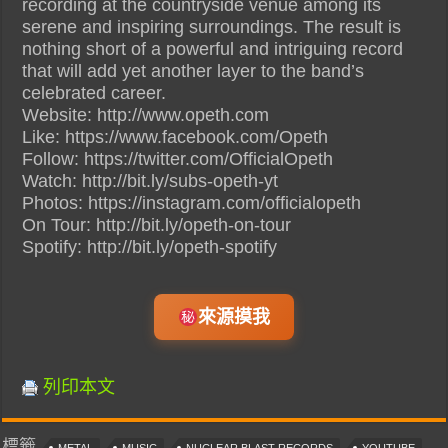
recording at the countryside venue among its
serene and inspiring surroundings. The result is
nothing short of a powerful and intriguing record
that will add yet another layer to the band’s
celebrated career.
Website: http://www.opeth.com
Like: https://www.facebook.com/Opeth
Follow: https://twitter.com/OfficialOpeth
Watch: http://bit.ly/subs-opeth-yt
Photos: https://instagram.com/officialopeth
On Tour: http://bit.ly/opeth-on-tour
Spotify: http://bit.ly/opeth-spotify
來源摸我
列印本文
標籤
METAL
MUSIC
NUCLEAR BLAST RECORDS
YOUTUBE