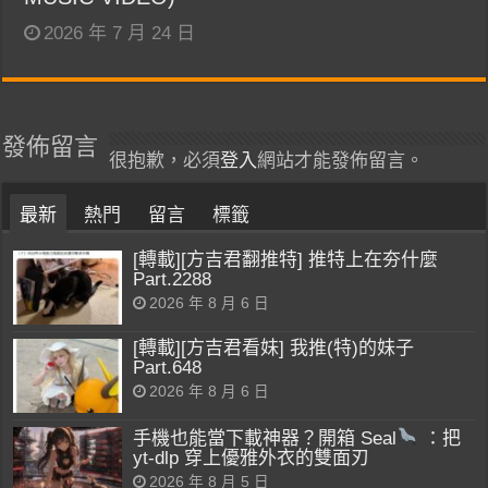
2026 年 7 月 24 日
發佈留言
很抱歉，必須
登入
網站才能發佈留言。
最新
熱門
留言
標籤
[轉載][方吉君翻推特] 推特上在夯什麼
Part.2288
2026 年 8 月 6 日
[轉載][方吉君看妹] 我推(特)的妹子
Part.648
2026 年 8 月 6 日
手機也能當下載神器？開箱 Seal
：把
yt-dlp 穿上優雅外衣的雙面刃
2026 年 8 月 5 日