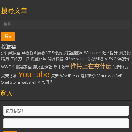
搜尋文章
標籤雲
少康戰情室
華視新聞廣場
VPS優惠
網路酸辣湯
Winhance
效率提升
網路酸
路湯
生產力工具
魔靈召喚
開源軟體
XPipe
yourls
系統維運
VPS
檔案搜尋
推特上在夯什麼
WWE
伺服器安全
麗文正經話
新手教學
後門程式
YouTube
資安防護
資安
WordPress
電腦教學
VirtueMart
WP-
ShellStorm
webshell
VPS評測
登入