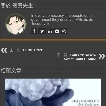
關於 寂寞先生
In every democracy, the people get the
government they deserve. ~Alexis de
Tocqueville
上一篇：
LENG TCH'E
下一篇：
Guns 'N' Roses-
Sweet Child O' Mine
相關文章