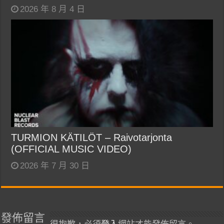
2026 年 8 月 4 日
TURMION KÄTILÖT – Raivotarjonta
(OFFICIAL MUSIC VIDEO)
2026 年 7 月 30 日
發佈留言