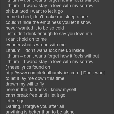
lithium – don’t wana forget how it feels without
lithium – I wana stay in love with my sorrow
oh but God I want to let it go
come to bed, don’t make me sleep alone
couldn’t hide the emptiness you let it show
never wanted it to be so cold
just didn’t drink enough to say you love me
I can’t hold on to me
wonder what’s wrong with me
Lithium – don’t wana lock me up inside
lithium – don’t wana forget how it feels without
lithium – I wana stay in love with my sorrow
[ these lyrics found on
http://www.completealbumlyrics.com ] Don’t want
to let it lay me down this time
drown my will to fly
here in the darkness I know myself
can’t break free until I let it go
let me go
Darling, I forgive you after all
anything is better than to be alone