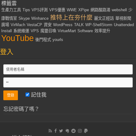
標籤雲
生產力工具
Tips
VPS評測
VPS優惠
WWE
XPipe
網路酸路湯
webshell
少
推特上在夯什麼
康戰情室
Skype
Winhance
麗文正經話
華視新聞
廣場
VirMach
VestaCP
資安
WordPress
TALK
WP-ShellStorm
Unattended
Install
系統維運
VPS
魔靈召喚
VirtueMart
Software
效率提升
YouTube
後門程式
yourls
登入
記住我
忘記密碼了嗎？