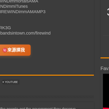
REWINDimmortalsAMA
EWINDimmiTunes
it/FIREWINDimmAMAMP3
j0RK3G
w.bandsintown.com/firewind
來源摸我
Fav
YOUTUBE
 the people get the government they deserve.