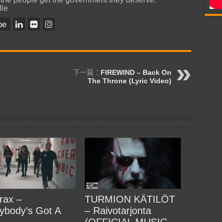
lle
be
下一篇：
FIREWIND – Back On
The Throne (Lyric Video)
rax –
TURMION KÄTILÖT
ybody’s Got A
– Raivotarjonta