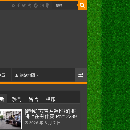
歌單
網站地圖
新
熱門
留言
標籤
[轉載][方吉君翻推特] 推
特上在夯什麼 Part.2289
2026 年 8 月 7 日