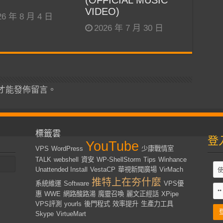
(OFFICIAL MUSIC
VIDEO)
26 年 8 月 4 日
2026 年 7 月 30 日
才能發佈留言。
標籤雲
登
YouTube
VPS
WordPress
少康戰情室
TALK
webshell
資安
WP-ShellStorm
Tips
Winhance
Unattended Install
VestaCP
華視新聞廣場
VirMach
推特上在夯什麼
系統維運
Software
VPS優
惠
WWE
網路酸路湯
魔靈召喚
麗文正經話
XPipe
VPS評測
yourls
後門程式
效率提升
生產力工具
Skype
VirtueMart