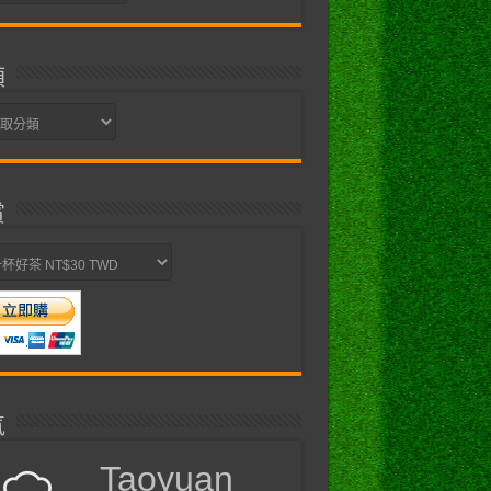
類
賞
氣
Taoyuan