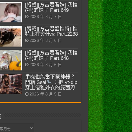
[轉載][方吉君看妹] 我推
(特)的妹子 Part.649
2026 年 8 月 7 日
[轉載][方吉君翻推特] 推
特上在夯什麼 Part.2288
2026 年 8 月 6 日
[轉載][方吉君看妹] 我推
(特)的妹子 Part.648
2026 年 8 月 6 日
手機也能當下載神器？
開箱 Seal
：把 yt-dlp
穿上優雅外衣的雙面刃
2026 年 8 月 5 日
整