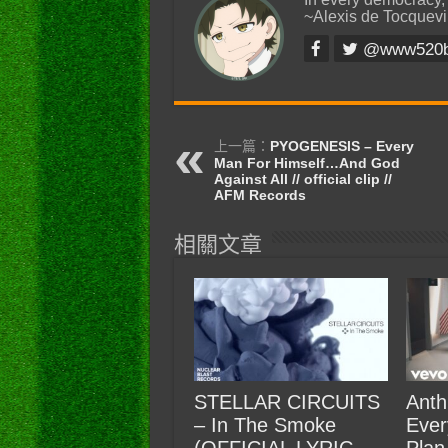
~Alexis de Tocquevi
@www520
上一篇：
PYOGENESIS – Every
Man For Himself…And God
Against All // official clip //
AFM Records
相關文章
STELLAR CIRCUITS
Anth
– In The Smoke
Ever