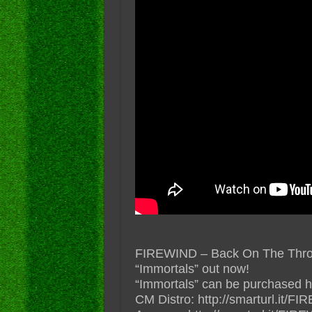
FIREWIND – Back On The Throne
“Immortals” out now!
“Immortals” can be purchased h
CM Distro: http://smarturl.it