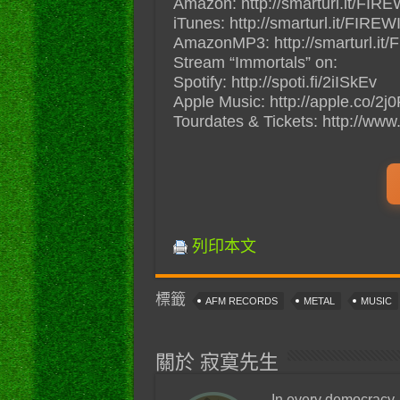
Amazon: http://smarturl.it/FI
iTunes: http://smarturl.it/FIR
AmazonMP3: http://smarturl.
Stream “Immortals” on:
Spotify: http://spoti.fi/2iISkEv
Apple Music: http://apple.co/2
Tourdates & Tickets: http://ww
列印本文
標籤
AFM RECORDS
METAL
MUSIC
關於 寂寞先生
In every democracy,