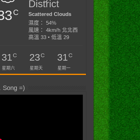
District
33
C
Scattered Clouds
濕度： 54%
風速： 4km/h 北北西
高溫 33 • 低溫 29
C
C
C
31
23
31
星期六
星期天
星期一
. Song =)