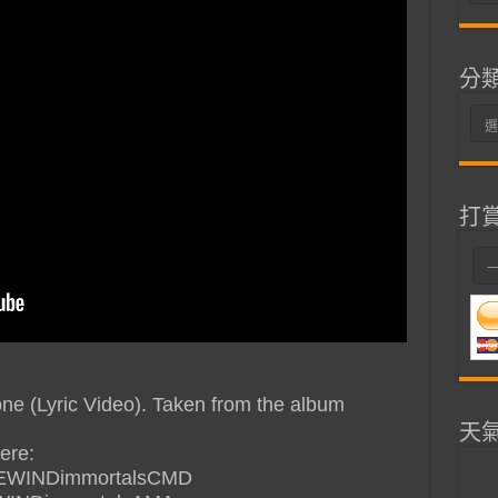
整
分
分
類
打
 (Lyric Video). Taken from the album
天
ere:
/FIREWINDimmortalsCMD