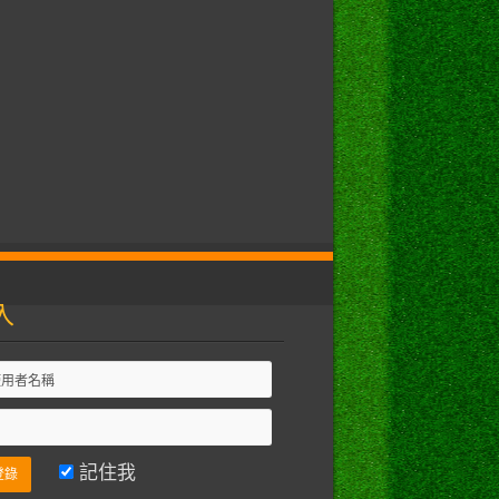
入
記住我