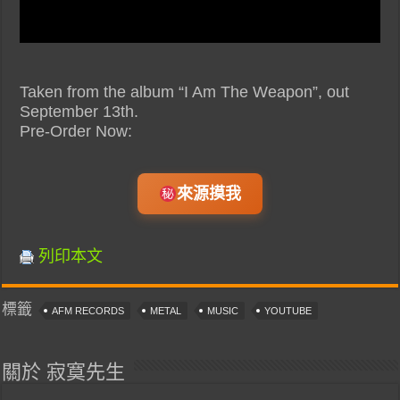
Taken from the album “I Am The Weapon”, out
September 13th.
Pre-Order Now:
來源摸我
列印本文
標籤
AFM RECORDS
METAL
MUSIC
YOUTUBE
關於 寂寞先生