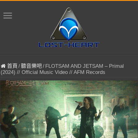
首頁
/
聽音樂吧
/
FLOTSAM AND JETSAM – Primal
(2024) // Official Music Video // AFM Records