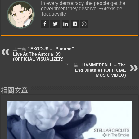
In every democracy, the people get the
government they deserve. ~Alexis de
Tocqueville
上一篇：
EXODUS – “Piranha”
Live At The Astoria ’89
(OFFICIAL VISUALIZER)
下一篇：
HAMMERFALL – The
End Justifies (OFFICIAL
MUSIC VIDEO)
相關文章