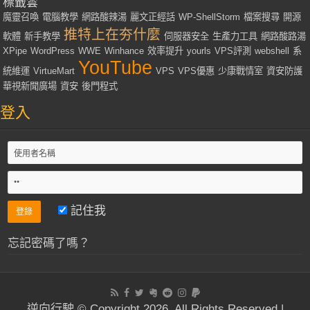
標籤雲
魔靈召喚
電腦教學
網路酸辣湯
麗文正經話
WP-ShellStorm
檔案搜尋
開源
推特上在夯什麼
軟體
新手教學
伺服器安全
生產力工具
網路酸路湯
XPipe
WordPress
WWE
Winhance
效率提升
yourls
VPS評測
webshell
系
YouTube
統維運
VirtueMart
VPS
VPS優惠
少康戰情室
資安防護
華視新聞廣場
資安
後門程式
登入
記住我
忘記密碼了嗎？
逆向行駛 © Copyright 2026, All Rights Reserved |