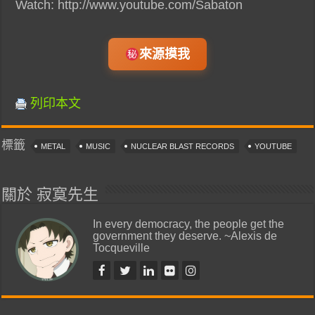
Watch: http://www.youtube.com/Sabaton
來源摸我
列印本文
標籤
METAL
MUSIC
NUCLEAR BLAST RECORDS
YOUTUBE
關於 寂寞先生
In every democracy, the people get the
government they deserve. ~Alexis de
Tocqueville