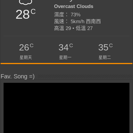
Overcast Clouds
28
C
濕度： 73%
風速： 5km/h 西南西
高溫 29 • 低溫 27
C
C
C
26
34
35
星期天
星期一
星期二
Fav. Song =)