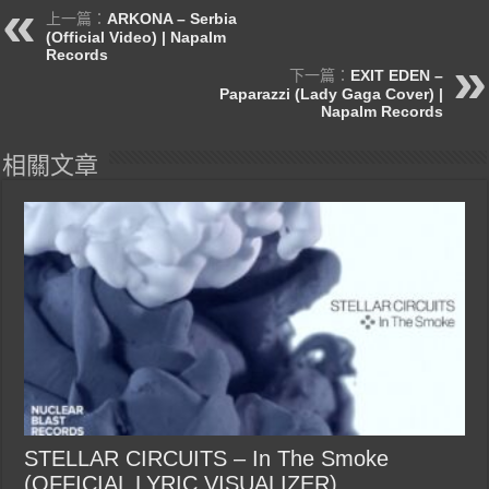
上一篇：
ARKONA – Serbia
(Official Video) | Napalm
Records
下一篇：
EXIT EDEN –
Paparazzi (Lady Gaga Cover) |
Napalm Records
相關文章
STELLAR CIRCUITS – In The Smoke
(OFFICIAL LYRIC VISUALIZER)