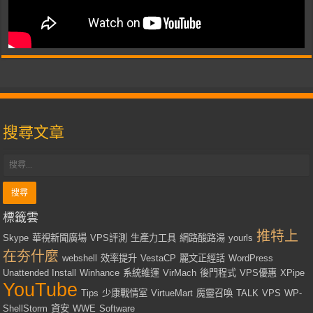
搜尋文章
標籤雲
推特上
Skype
華視新聞廣場
VPS評測
生產力工具
網路酸路湯
yourls
在夯什麼
webshell
效率提升
VestaCP
麗文正經話
WordPress
Unattended Install
Winhance
系統維運
VirMach
後門程式
VPS優惠
XPipe
YouTube
Tips
少康戰情室
VirtueMart
魔靈召喚
TALK
VPS
WP-
ShellStorm
資安
WWE
Software