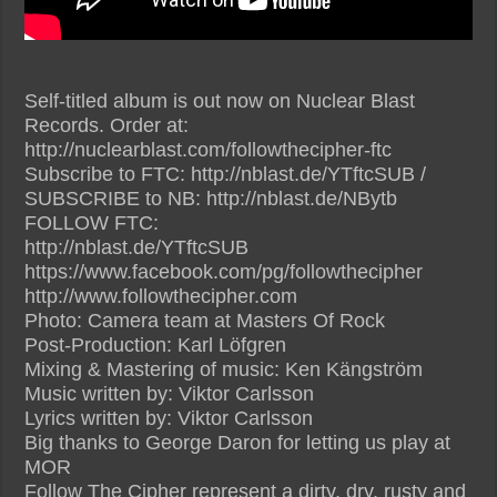
Self-titled album is out now on Nuclear Blast
Records. Order at:
http://nuclearblast.com/followthecipher-ftc
Subscribe to FTC: http://nblast.de/YTftcSUB /
SUBSCRIBE to NB: http://nblast.de/NBytb
FOLLOW FTC:
http://nblast.de/YTftcSUB
https://www.facebook.com/pg/followthecipher
http://www.followthecipher.com
Photo: Camera team at Masters Of Rock
Post-Production: Karl Löfgren
Mixing & Mastering of music: Ken Kängström
Music written by: Viktor Carlsson
Lyrics written by: Viktor Carlsson
Big thanks to George Daron for letting us play at
MOR
Follow The Cipher represent a dirty, dry, rusty and