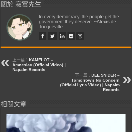
關於 寂寞先生
In every democracy, the people get the
government they deserve. ~Alexis de
Tocqueville
上一篇：
KAMELOT –
Amnesiac (Official Video) |
Napalm Records
下一篇：
DEE SNIDER –
Tomorrow's No Concern
(Official Lyric Video) | Napalm
Records
相關文章