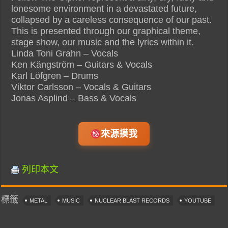
lonesome environment in a devastated future,
collapsed by a careless consequence of our past.
This is presented through our graphical theme,
stage show, our music and the lyrics within it.
Linda Toni Grahn – Vocals
Ken Kängström – Guitars & Vocals
Karl Löfgren – Drums
Viktor Carlsson – Vocals & Guitars
Jonas Asplind – Bass & Vocals
來源摸我
列印本文
標籤
METAL
MUSIC
NUCLEAR BLAST RECORDS
YOUTUBE