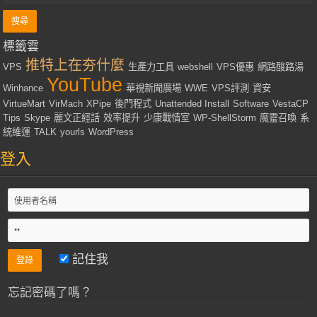
標籤雲
推特上在夯什麼
VPS
生產力工具
webshell
VPS優惠
網路酸路湯
YouTube
Winhance
華視新聞廣場
WWE
VPS評測
資安
VirtueMart
VirMach
XPipe
後門程式
Unattended Install
Software
VestaCP
Tips
Skype
麗文正經話
效率提升
少康戰情室
WP-ShellStorm
魔靈召喚
系
統維運
TALK
yourls
WordPress
登入
記住我
忘記密碼了嗎？