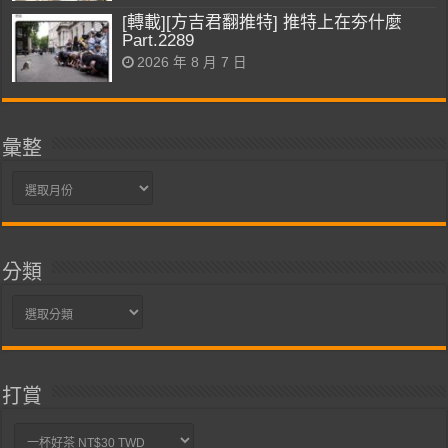
[轉載][方吉君翻推特] 推特上在夯什麼
Part.2289
2026 年 8 月 7 日
彙整
彙
整
分類
分
類
打賞