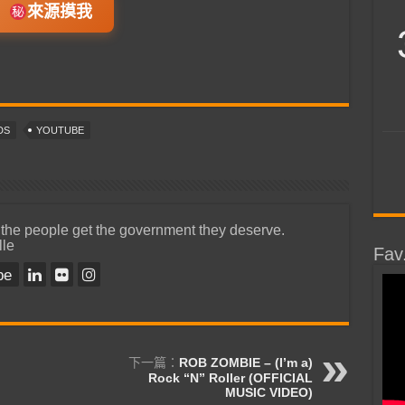
來源摸我
DS
YOUTUBE
 the people get the government they deserve.
lle
Fav
be
下一篇：
ROB ZOMBIE – (I’m a)
Rock “N” Roller (OFFICIAL
MUSIC VIDEO)