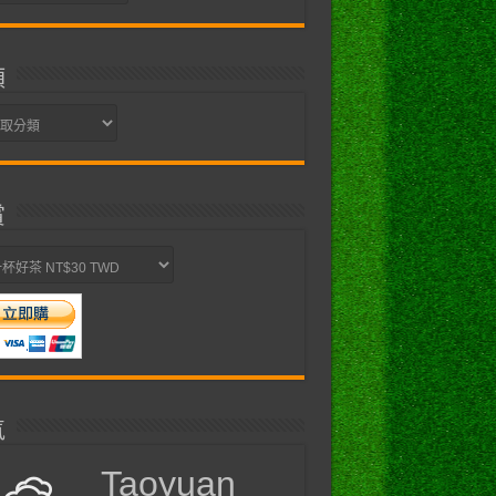
類
賞
氣
Taoyuan