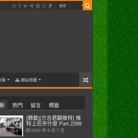
歌單
網站地圖
新
熱門
留言
標籤
[轉載][方吉君翻推特] 推
特上在夯什麼 Part.2289
2026 年 8 月 7 日