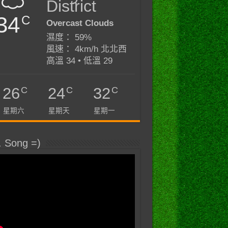
District
34
C
Overcast Clouds
濕度： 59%
風速： 4km/h 北北西
高溫 34 • 低溫 29
C
C
C
26
24
32
星期六
星期天
星期一
. Song =)