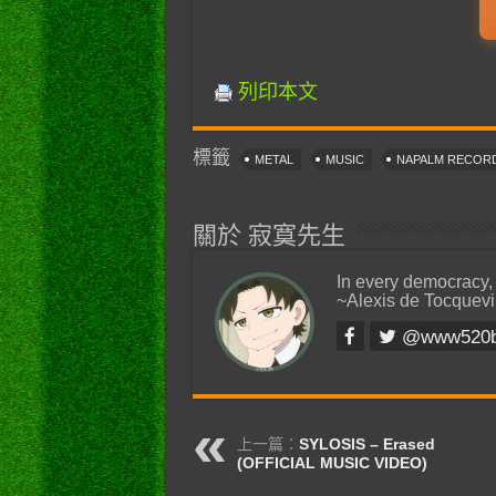
列印本文
標籤
METAL
MUSIC
NAPALM RECOR
關於 寂寞先生
In every democracy,
~Alexis de Tocquevi
@www520
上一篇：
SYLOSIS – Erased
(OFFICIAL MUSIC VIDEO)