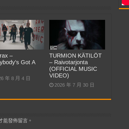
rax –
TURMION KÄTILÖT
ybody’s Got A
– Raivotarjonta
(OFFICIAL MUSIC
VIDEO)
26 年 8 月 4 日
2026 年 7 月 30 日
才能發佈留言。