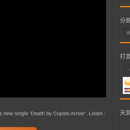
整
分
分
類
打
天
s new single ‘Death by Cupids Arrow”. Listen :