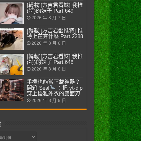
[轉載][方吉君看妹] 我推
(特)的妹子 Part.649
2026 年 8 月 7 日
[轉載][方吉君翻推特] 推
特上在夯什麼 Part.2288
2026 年 8 月 6 日
[轉載][方吉君看妹] 我推
(特)的妹子 Part.648
2026 年 8 月 6 日
手機也能當下載神器？
開箱 Seal
：把 yt-dlp
穿上優雅外衣的雙面刃
2026 年 8 月 5 日
整