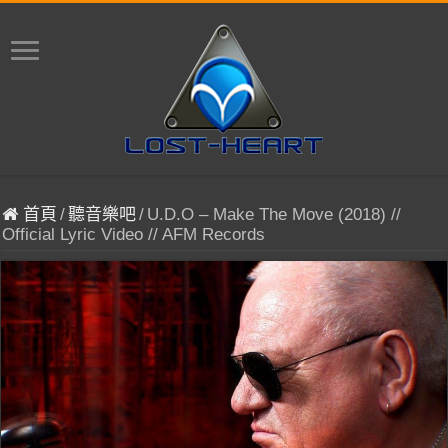
首頁
/
聽音樂吧
/
U.D.O – Make The Move (2018) //
Official Lyric Video // AFM Records