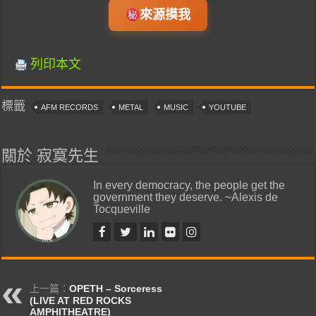
來源摸我
列印本文
標籤
AFM RECORDS
METAL
MUSIC
YOUTUBE
關於 寂寞先生
In every democracy, the people get the
government they deserve. ~Alexis de
Tocqueville
上一篇：
OPETH – Sorceress
(LIVE AT RED ROCKS
AMPHITHEATRE)