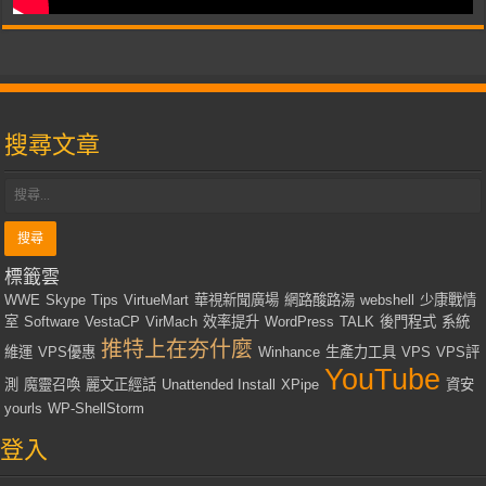
搜尋文章
標籤雲
WWE
Skype
Tips
VirtueMart
華視新聞廣場
網路酸路湯
webshell
少康戰情
室
Software
VestaCP
VirMach
效率提升
WordPress
TALK
後門程式
系統
推特上在夯什麼
維運
VPS優惠
Winhance
生產力工具
VPS
VPS評
YouTube
測
魔靈召喚
麗文正經話
Unattended Install
XPipe
資安
yourls
WP-ShellStorm
登入