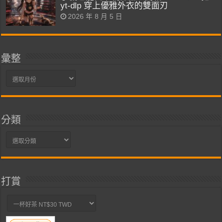
yt-dlp 穿上優雅外衣的雙面刃
2026 年 8 月 5 日
彙整
彙
整
分類
分
類
打賞