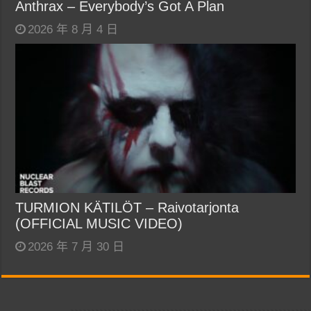
Anthrax – Everybody’s Got A Plan
2026 年 8 月 4 日
TURMION KÄTILÖT – Raivotarjonta
(OFFICIAL MUSIC VIDEO)
2026 年 7 月 30 日