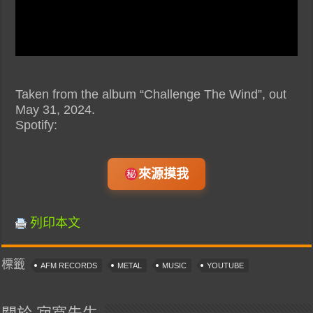
Taken from the album “Challenge The Wind”, out
May 31, 2024.
Spotify:
來源摸我
列印本文
標籤
AFM RECORDS
METAL
MUSIC
YOUTUBE