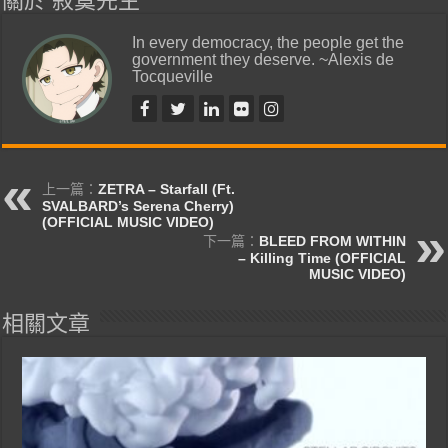
關於 寂寞先生
In every democracy, the people get the
government they deserve. ~Alexis de
Tocqueville
上一篇：
ZETRA – Starfall (Ft.
SVALBARD’s Serena Cherry)
(OFFICIAL MUSIC VIDEO)
下一篇：
BLEED FROM WITHIN
– Killing Time (OFFICIAL
MUSIC VIDEO)
相關文章