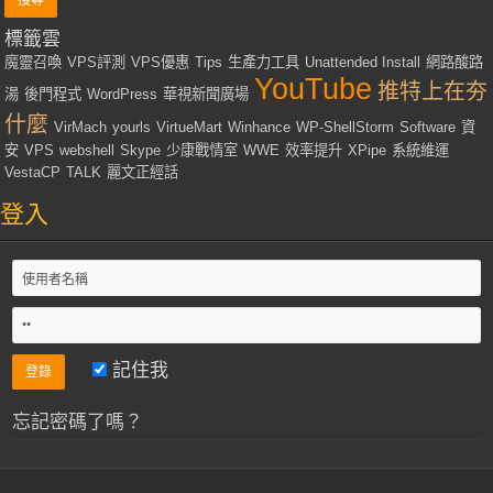
標籤雲
魔靈召喚
VPS評測
VPS優惠
Tips
生產力工具
Unattended Install
網路酸路
YouTube
推特上在夯
湯
後門程式
WordPress
華視新聞廣場
什麼
VirMach
yourls
VirtueMart
Winhance
WP-ShellStorm
Software
資
安
VPS
webshell
Skype
少康戰情室
WWE
效率提升
XPipe
系統維運
VestaCP
TALK
麗文正經話
登入
記住我
忘記密碼了嗎？