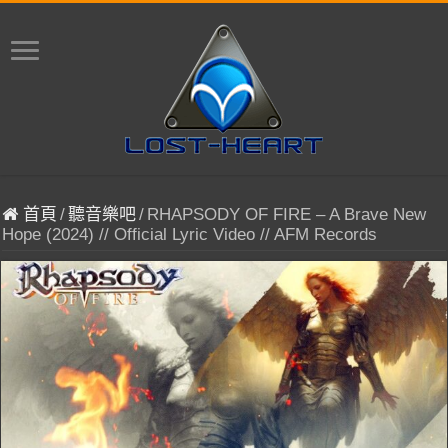
首頁
/
聽音樂吧
/
RHAPSODY OF FIRE – A Brave New
Hope (2024) // Official Lyric Video // AFM Records