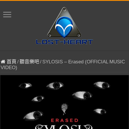
首頁
/
聽音樂吧
/
SYLOSIS – Erased (OFFICIAL MUSIC
VIDEO)