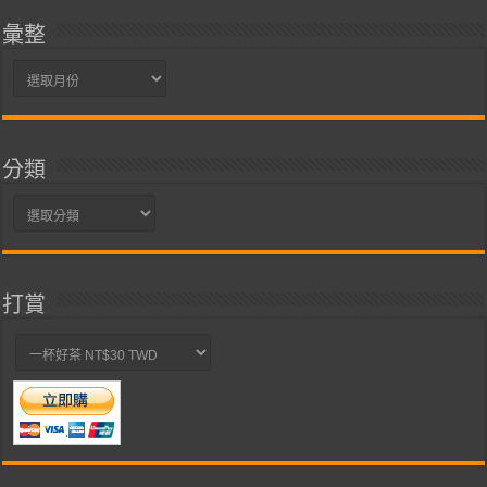
彙整
彙
整
分類
分
類
打賞