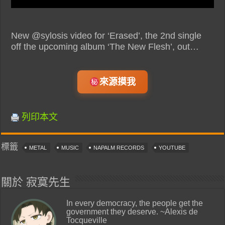
New @sylosis video for ‘Erased’, the 2nd single
off the upcoming album ‘The New Flesh’, out…
來源摸我
列印本文
標籤
METAL
MUSIC
NAPALM RECORDS
YOUTUBE
關於 寂寞先生
In every democracy, the people get the
government they deserve. ~Alexis de
Tocqueville