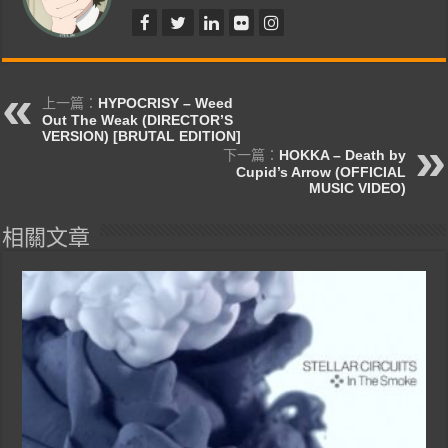
上一篇：
HYPOCRISY – Weed
Out The Weak (DIRECTOR’S
VERSION) [BRUTAL EDITION]
下一篇：
HOKKA – Death by
Cupid’s Arrow (OFFICIAL
MUSIC VIDEO)
相關文章