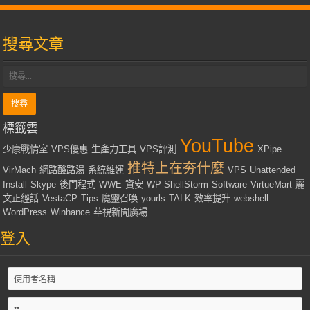
搜尋文章
標籤雲
YouTube
少康戰情室
VPS優惠
生產力工具
VPS評測
XPipe
推特上在夯什麼
VirMach
網路酸路湯
系統維運
VPS
Unattended
Install
Skype
後門程式
WWE
資安
WP-ShellStorm
Software
VirtueMart
麗
文正經話
VestaCP
Tips
魔靈召喚
yourls
TALK
效率提升
webshell
WordPress
Winhance
華視新聞廣場
登入