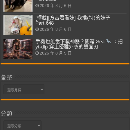
2026 年 8 月 6 日
[轉載][方吉君看妹] 我推(特)的妹子
Part.648
2026 年 8 月 6 日
手機也能當下載神器？開箱 Seal
：把
yt-dlp 穿上優雅外衣的雙面刃
2026 年 8 月 5 日
彙整
彙
整
分類
分