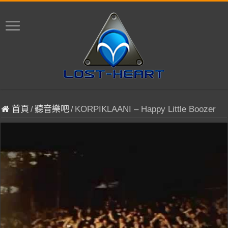
首頁
/
聽音樂吧
/
KORPIKLAANI – Happy Little Boozer