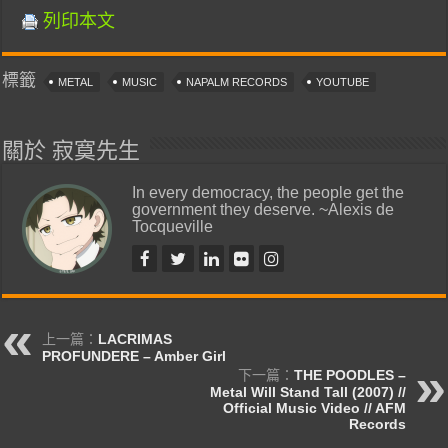
列印本文
標籤
METAL
MUSIC
NAPALM RECORDS
YOUTUBE
關於 寂寞先生
In every democracy, the people get the
government they deserve. ~Alexis de
Tocqueville
上一篇：
LACRIMAS
PROFUNDERE – Amber Girl
下一篇：
THE POODLES –
Metal Will Stand Tall (2007) //
Official Music Video // AFM
Records