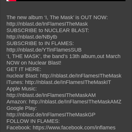
The new album ‘I, The Mask’ is OUT NOW:
http://nblast.de/InFlamesITheMask
SUBSCRIBE to NUCLEAR BLAST:
http://nblast.de/NBytb
SUBSCRIBE to IN FLAMES:
http://nblast.de/YTinFlamesSUB
‘I, THE MASK’, the band’s 13th album,out March
NOW on Nuclear Blast!
GET IT HERE:
nuclear Blast: http://nblast.de/InFlamesITheMask
iTunes: http://nblast.de/InFlamesITheMaskIT
Apple Music:
http://nblast.de/InFlamesITheMaskAM
Amazon: http://nblast.de/InFlamesITheMaskAMZ
Google Play:
http://nblast.de/InFlamesITheMaskGP
FOLLOW IN FLAMES:
Facebook: https://www.facebook.com/inflames