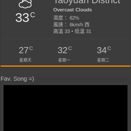
Overcast Clouds
33
C
濕度： 62%
風速： 6km/h 西
高溫 33 • 低溫 31
C
C
C
27
32
34
星期天
星期一
星期二
Fav. Song =)