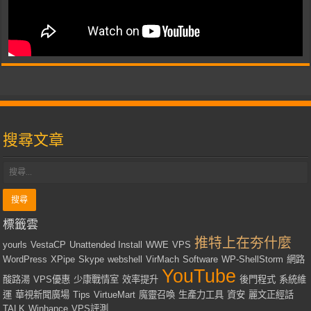
搜尋文章
標籤雲
推特上在夯什麼
yourls
VestaCP
Unattended Install
WWE
VPS
WordPress
XPipe
Skype
webshell
VirMach
Software
WP-ShellStorm
網路
YouTube
酸路湯
VPS優惠
少康戰情室
效率提升
後門程式
系統維
運
華視新聞廣場
Tips
VirtueMart
魔靈召喚
生產力工具
資安
麗文正經話
TALK
Winhance
VPS評測