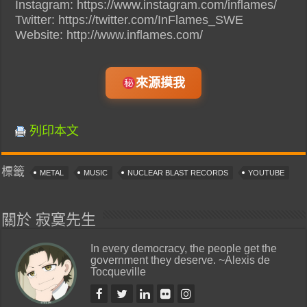
Instagram: https://www.instagram.com/inflames/
Twitter: https://twitter.com/InFlames_SWE
Website: http://www.inflames.com/
來源摸我
列印本文
標籤
METAL
MUSIC
NUCLEAR BLAST RECORDS
YOUTUBE
關於 寂寞先生
In every democracy, the people get the
government they deserve. ~Alexis de
Tocqueville