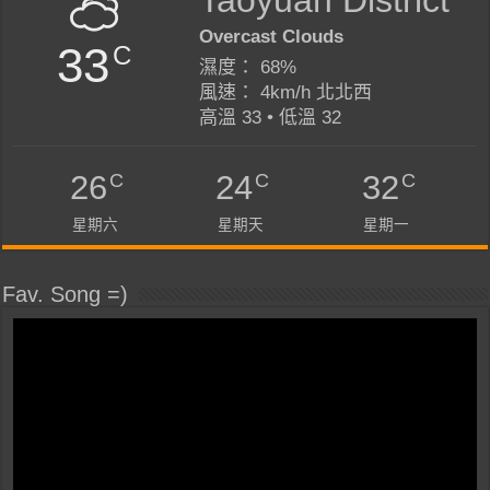
Overcast Clouds
33
C
濕度： 68%
風速： 4km/h 北北西
高溫 33 • 低溫 32
C
C
C
26
24
32
星期六
星期天
星期一
Fav. Song =)