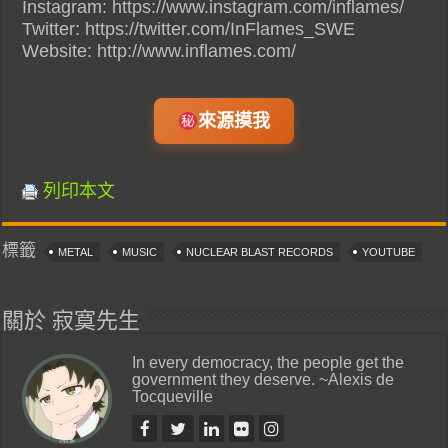
Instagram: https://www.instagram.com/inflames/
Twitter: https://twitter.com/InFlames_SWE
Website: http://www.inflames.com/
來源摸我
列印本文
標籤
METAL
MUSIC
NUCLEAR BLAST RECORDS
YOUTUBE
關於 寂寞先生
In every democracy, the people get the
government they deserve. ~Alexis de
Tocqueville