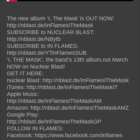
The new album ‘I, The Mask’ is OUT NOW:
http://nblast.de/InFlamesITheMask
SUBSCRIBE to NUCLEAR BLAST:
http://nblast.de/NBytb
SUBSCRIBE to IN FLAMES:
http://nblast.de/YTinFlamesSUB
‘I, THE MASK’, the band’s 13th album,out March
NOW on Nuclear Blast!
GET IT HERE:
nuclear Blast: http://nblast.de/InFlamesITheMask
iTunes: http://nblast.de/InFlamesITheMaskIT
Apple Music:
http://nblast.de/InFlamesITheMaskAM
Amazon: http://nblast.de/InFlamesITheMaskAMZ
Google Play:
http://nblast.de/InFlamesITheMaskGP
FOLLOW IN FLAMES:
Facebook: https://www.facebook.com/inflames