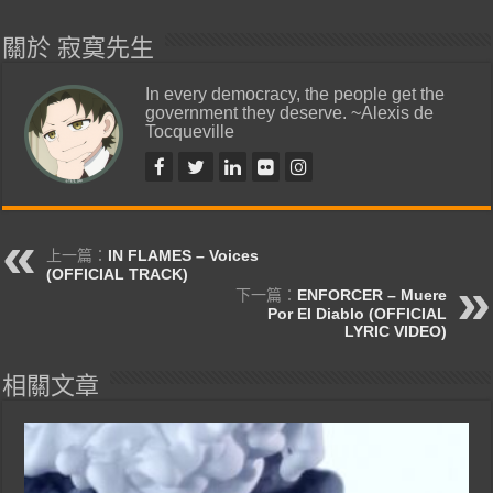
關於 寂寞先生
In every democracy, the people get the
government they deserve. ~Alexis de
Tocqueville
上一篇：
IN FLAMES – Voices
(OFFICIAL TRACK)
下一篇：
ENFORCER – Muere
Por El Diablo (OFFICIAL
LYRIC VIDEO)
相關文章