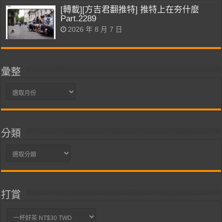
[轉載][方吉君翻推特] 推特上在夯什麼
Part.2289
2026 年 8 月 7 日
彙整
彙
整
分類
分
類
打賞