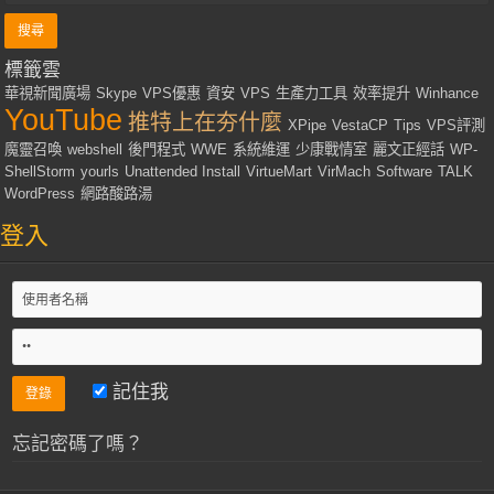
標籤雲
華視新聞廣場
Skype
VPS優惠
資安
VPS
生產力工具
效率提升
Winhance
YouTube
推特上在夯什麼
XPipe
VestaCP
Tips
VPS評測
魔靈召喚
webshell
後門程式
WWE
系統維運
少康戰情室
麗文正經話
WP-
ShellStorm
yourls
Unattended Install
VirtueMart
VirMach
Software
TALK
WordPress
網路酸路湯
登入
記住我
忘記密碼了嗎？