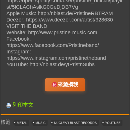
https://open.spotify.com/user/pristine_official/playli
st/5lCLAChAslkG0GeDjDB7Vg
Apple Music: http://nblast.de/PristineRBTRAM
Deezer: https://www.deezer.com/artist/328630
VISIT THE BAND
Website: http://www.pristine-music.com
Facebook:
https://www.facebook.com/Pristineband/
Instagram:
https://www.instagram.com/pristinetheband
YouTube: http://nblast.de/ytPristnSubs
來源摸我
列印本文
標籤
METAL
MUSIC
NUCLEAR BLAST RECORDS
YOUTUBE