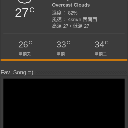
Overcast Clouds
27
C
濕度： 82%
風速： 4km/h 西南西
高溫 27 • 低溫 27
C
C
C
26
33
34
星期天
星期一
星期二
Fav. Song =)