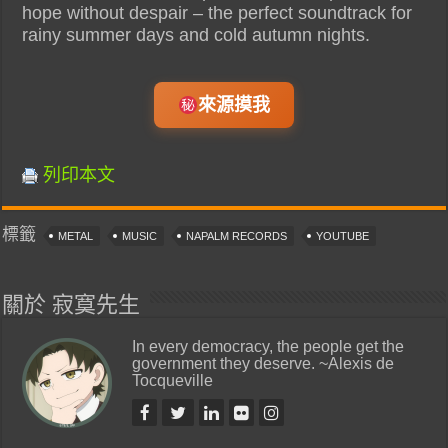
hope without despair – the perfect soundtrack for
rainy summer days and cold autumn nights.
來源摸我
列印本文
標籤
METAL
MUSIC
NAPALM RECORDS
YOUTUBE
關於 寂寞先生
In every democracy, the people get the
government they deserve. ~Alexis de
Tocqueville