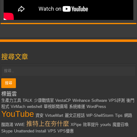
搜尋文章
標籤雲
生產力工具
TALK
少康戰情室
VestaCP
Winhance
Software
VPS評測
後門
程式
VirMach
webshell
華視新聞廣場
系統維運
WordPress
YouTube
資安
VirtueMart
麗文正經話
WP-ShellStorm
Tips
網路
推特上在夯什麼
酸路湯
WWE
XPipe
效率提升
yourls
魔靈召喚
Skype
Unattended Install
VPS
VPS優惠